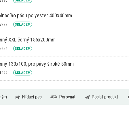
08770
SKLADEM
pínacího pásu polyester 400x40mm
17233
SKLADEM
anný XXL černý 155x200mm
05654
SKLADEM
nný 130x100, pro pásy široké 50mm
01922
SKLADEM
eným
Hlídací pes
Porovnat
Poslat produkt