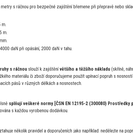
3 metry
s
ráčnou pro bezpečné zajištění břemene při přepravě nebo skla
5 m.
,5 m.
mm.
 4000 daN při opásání, 2000 daN
v
tahu.
ruhy
s
ráčnou
slouží
k
zajištění
většího
a
těžšího nákladu
(skříně, náh
žkého materiálu
či
zboží doporučujeme použít upínací popruh s nosností
ínacích pásů
v
různých délkách
a
nosnostech.
řísně
splňují veškeré normy [ČSN
EN
12195-2 (300080) Prostředky 
lována s každou vyrobenou dodávkou.
ztahuje několik pravidel
a
doporučeních jako například: nedělejte
na
popr