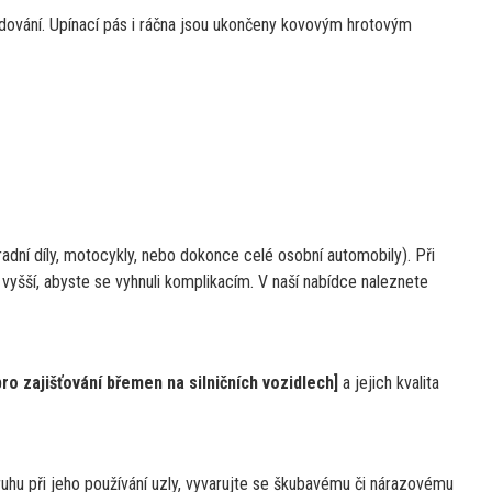
dování. Upínací pás
i
ráčna jsou ukončeny kovovým hrotovým
radní díly, motocykly, nebo dokonce celé osobní automobily). Při
 vyšší, abyste
se
vyhnuli komplikacím.
V
naší nabídce naleznete
pro zajišťování břemen
na
silničních vozidlech]
a
jejich kvalita
uhu při jeho používání uzly, vyvarujte
se
škubavému
či
nárazovému