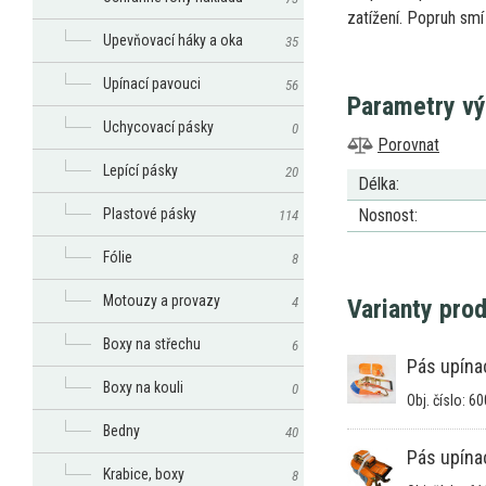
zatížení. Popruh sm
Upevňovací háky a oka
35
Upínací pavouci
56
Parametry v
Uchycovací pásky
0
Porovnat
Lepící pásky
20
Délka:
Plastové pásky
Nosnost:
114
Fólie
8
Motouzy a provazy
4
Varianty pro
Boxy na střechu
6
Pás upína
Boxy na kouli
0
Obj. číslo: 6
Bedny
40
Pás upína
Krabice, boxy
8