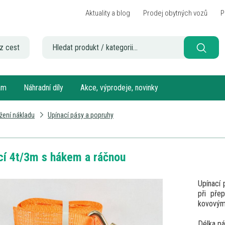
Aktuality a blog
Prodej obytných vozů
P
z cest
sám
Náhradní díly
Akce, výprodeje, novinky
žení nákladu
Upínací pásy a popruhy
cí 4t/3m s hákem a ráčnou
Upínací 
při pře
kovovým
Délka pá