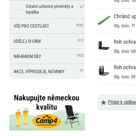
Obj. číslo: 7
Ostatní užitečné předměty a
67
lepšítka
Chránič u
9085
VŠE PRO CESTUJÍCÍ
Obj. číslo: 7
913
UDĚLEJ SI SÁM
Roh ochr
Obj. číslo: 6
1953
NÁHRADNÍ DÍLY
Roh ochra
31
AKCE, VÝPRODEJE, NOVINKY
Obj. číslo: 5
Přidat k oblíb