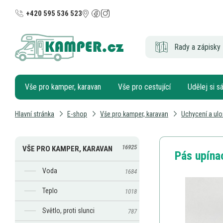
+420 595 536 523
Rady a zápisky 
Vše pro kamper, karavan
Vše pro cestující
Udělej si 
Hlavní stránka
E-shop
Vše pro kamper, karavan
Uchycení a ulo
16925
VŠE PRO KAMPER, KARAVAN
Pás upína
Voda
1684
Teplo
1018
Světlo, proti slunci
787