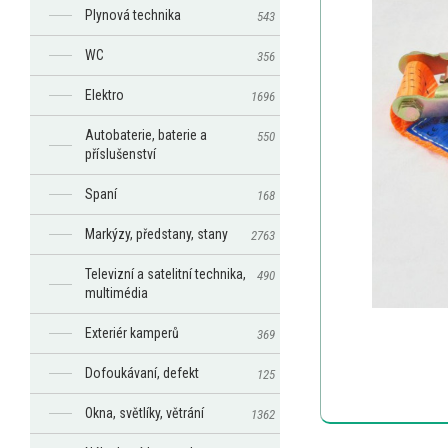
Plynová technika
543
WC
356
Elektro
1696
Autobaterie, baterie a
550
příslušenství
Spaní
168
Markýzy, předstany, stany
2763
Televizní a satelitní technika,
490
multimédia
Exteriér kamperů
369
Dofoukávaní, defekt
125
Okna, světlíky, větrání
1362