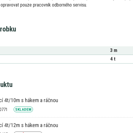
í opravovat pouze pracovník odborného servisu.
ýrobku
3 m
4 t
duktu
cí 4t/10m s hákem a ráčnou
00771
SKLADEM
cí 4t/12m s hákem a ráčnou