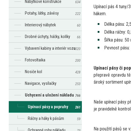
Nábytkové konstrukce
634
Upínací pás
4
tuny/
Potahy, látky, závěsy
hákem.
222
Délka pásu: 2,
Interierový nábytek
60
Délka ráčny: 0
Drobné úchyty, háčky, kolíky
66
Šířka pásu:
50
Pevnost pásu:
Vybavení kabiny a interiér vozu
1020
Fotovoltaika
200
Upínací pásy
či
pop
Nosiče kol
428
přepravě opravdu tě
široký sortiment up
Navigace, vysílačky
253
Uchycení a uložení nákladu
766
Naše upínací pásy p
Upínací pásy a popruhy
261
je
pravidelně kontro
Ráčny a háky k pásům
59
Na použití pásů
se
v
Ochranné rohy nákladu
73