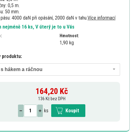
čny: 0,5 m.
su: 50 mm.
pásu: 4000 daN při opásání, 2000 daN v tahu.
Více informací
 nejméně 16 ks, V úterý je to u Vás
o:
Hmotnost:
1,90 kg
y produktu:
 s hákem a ráčnou
164,20
Kč
136 Kč bez DPH
ks
Koupit