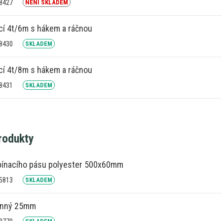
18427
NENÍ SKLADEM
cí 4t/6m s hákem a ráčnou
18430
SKLADEM
cí 4t/8m s hákem a ráčnou
18431
SKLADEM
produkty
pínacího pásu polyester 500x60mm
25813
SKLADEM
anný 25mm