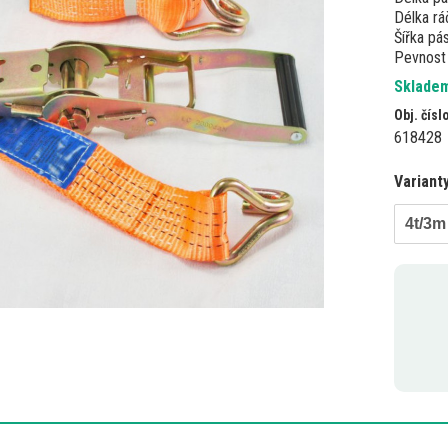
Délka rá
Šířka pá
Pevnost 
Skladem
Obj. čísl
618428
Variant
4t/3m