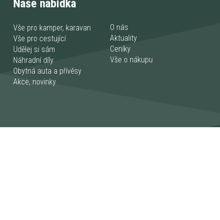
Naše nabídka
O nás
Vše pro kamper, karavan
Aktuality
Vše pro cestující
Ceníky
Udělej si sám
Vše o nákupu
Náhradní díly
Obytná auta a přívěsy
Akce, novinky