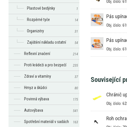
Obj. číslo: 6
Plastové bedýnky
1
Pás upína
Rozpěrné tyče
14
Obj. číslo: 6
Organizéry
31
Pás upína
Zajištění nákladu ostatní
54
Obj. číslo: 6
Reflexní značení
214
Proti krádeži a pro bezpečí
235
Zdraví a vitamíny
37
Související 
Hmyz a škůdci
80
Chránič u
Povinná výbava
175
Obj. číslo: 6
Autovýbava
541
Roh ochr
Spotřební materiál v sadách
163