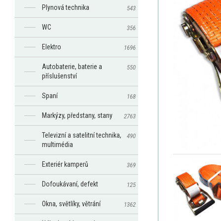
Plynová technika
543
WC
356
Elektro
1696
Autobaterie, baterie a
550
příslušenství
Spaní
168
Markýzy, předstany, stany
2763
Televizní a satelitní technika,
490
multimédia
Exteriér kamperů
369
Dofoukávaní, defekt
125
Okna, světlíky, větrání
1362