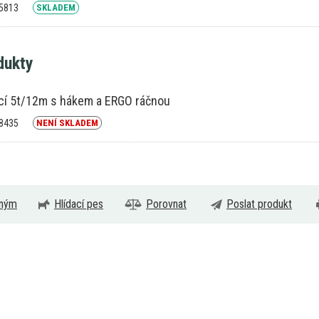
25813
SKLADEM
dukty
cí 5t/12m s hákem a ERGO ráčnou
18435
NENÍ SKLADEM
eným
Hlídací pes
Porovnat
Poslat produkt