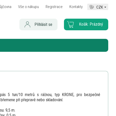
ůjčovna
Vše o nákupu
Registrace
Kontakty
CZK
Košík:
Prázdný
Přihlásit se
 pás 5 tun/10 metrů s ráčnou, typ KRONE, pro bezpečné
í břemene při přepravě nebo skladování.
su: 9,5 m.
čny: 0,5 m.