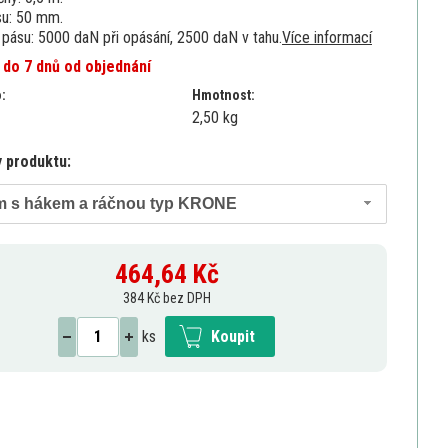
su: 50 mm.
pásu: 5000 daN při opásání, 2500 daN v tahu.
Více informací
 do 7 dnů od objednání
o:
Hmotnost:
2,50 kg
y produktu:
m s hákem a ráčnou typ KRONE
464,64
Kč
384 Kč bez DPH
ks
Koupit