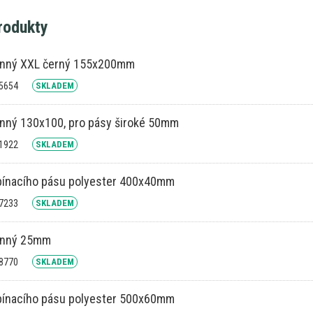
produkty
anný XXL černý 155x200mm
05654
SKLADEM
nný 130x100, pro pásy široké 50mm
01922
SKLADEM
pínacího pásu polyester 400x40mm
17233
SKLADEM
anný 25mm
08770
SKLADEM
pínacího pásu polyester 500x60mm