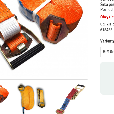
Šířka pá
Pevnost 
Obvykle
Obj. čísl
618433
Variant
5t/10