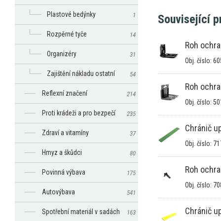
Plastové bedýnky
1
Související 
Rozpěrné tyče
14
Roh ochr
Organizéry
31
Obj. číslo: 6
Zajištění nákladu ostatní
54
Roh ochra
Reflexní značení
214
Obj. číslo: 5
Proti krádeži a pro bezpečí
235
Chránič u
Zdraví a vitamíny
37
Obj. číslo: 7
Hmyz a škůdci
80
Roh ochr
Povinná výbava
175
Obj. číslo: 7
Autovýbava
541
Chránič u
Spotřební materiál v sadách
163