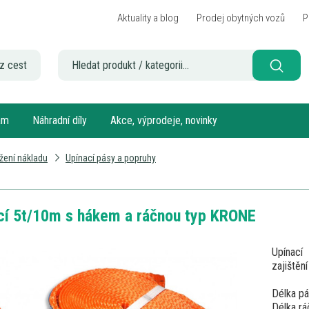
Aktuality a blog
Prodej obytných vozů
P
z cest
sám
Náhradní díly
Akce, výprodeje, novinky
žení nákladu
Upínací pásy a popruhy
cí 5t/10m s hákem a ráčnou typ KRONE
Upínací
zajištěn
Délka pá
Délka rá