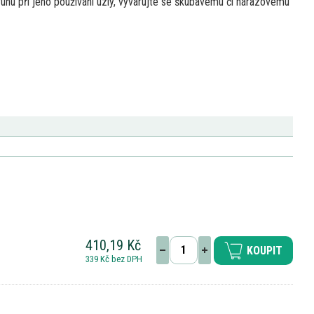
uhu při jeho používání uzly, vyvarujte
se
škubavému
či
nárazovému
410,19 Kč
KOUPIT
339 Kč bez DPH