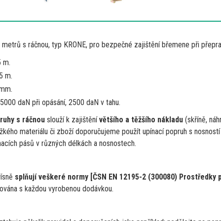
0 metrů
s
ráčnou, typ KRONE, pro bezpečné zajištění břemene při přepra
5 m.
,5 m.
mm.
 5000 daN při opásání, 2500 daN
v
tahu.
ruhy
s
ráčnou
slouží
k
zajištění
většího
a
těžšího nákladu
(skříně, náh
žkého materiálu
či
zboží doporučujeme použít upínací popruh s nosností
ínacích pásů
v
různých délkách
a
nosnostech.
řísně
splňují veškeré normy [ČSN
EN
12195-2 (300080) Prostředky 
lována s každou vyrobenou dodávkou.