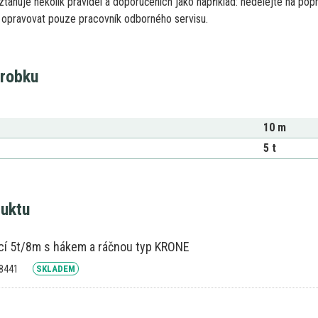
ztahuje několik pravidel
a
doporučeních jako například: nedělejte
na
popr
í opravovat pouze pracovník odborného servisu.
ýrobku
10 m
5 t
duktu
cí 5t/8m s hákem a ráčnou typ KRONE
18441
SKLADEM