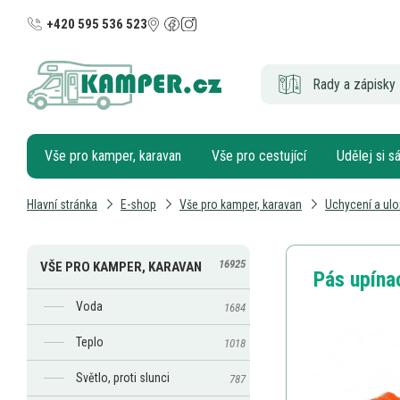
+420 595 536 523
Rady a zápisky 
Vše pro kamper, karavan
Vše pro cestující
Udělej si 
Hlavní stránka
E-shop
Vše pro kamper, karavan
Uchycení a ulo
16925
VŠE PRO KAMPER, KARAVAN
Pás upína
Voda
1684
Teplo
1018
Světlo, proti slunci
787