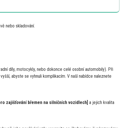
vě nebo skladování.
radní díly, motocykly, nebo dokonce celé osobní automobily). Při
 vyšší, abyste
se
vyhnuli komplikacím.
V
naší nabídce naleznete
pro zajišťování břemen
na
silničních vozidlech]
a
jejich kvalita