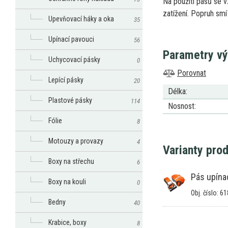
Na použití pásů
se
v
zatížení. Popruh sm
Upevňovací háky a oka
35
Upínací pavouci
56
Parametry v
Uchycovací pásky
0
Porovnat
Lepící pásky
20
Délka:
Plastové pásky
114
Nosnost:
Fólie
8
Motouzy a provazy
4
Varianty pro
Boxy na střechu
6
Pás upína
Boxy na kouli
0
Obj. číslo: 6
Bedny
40
Krabice, boxy
8