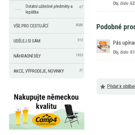
Obj. číslo: 6
Ostatní užitečné předměty a
67
lepšítka
Podobné pro
9086
VŠE PRO CESTUJÍCÍ
913
UDĚLEJ SI SÁM
Pás upína
Obj. číslo: 6
1953
NÁHRADNÍ DÍLY
31
AKCE, VÝPRODEJE, NOVINKY
Přidat k oblíb