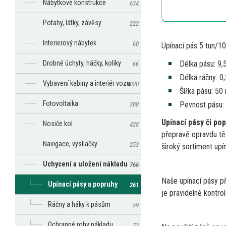
Nábytkové konstrukce
634
Potahy, látky, závěsy
222
Interierový nábytek
60
Upínací pás
5
tun/1
Délka pásu: 9,
Drobné úchyty, háčky, kolíky
66
Délka ráčny: 0
Vybavení kabiny a interiér vozu
1020
Šířka pásu:
50
Fotovoltaika
Pevnost pásu:
200
Upínací pásy
či
pop
Nosiče kol
428
přepravě opravdu tě
Navigace, vysílačky
253
široký sortiment up
Uchycení a uložení nákladu
766
Naše upínací pásy p
Upínací pásy a popruhy
261
je
pravidelně kontro
Ráčny a háky k pásům
59
Ochranné rohy nákladu
73