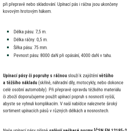
při přepravě nebo skladování. Upínací pás
i
ráčna jsou ukončeny
kovovým hrotovým hákem.
Délka pásu: 7,5 m.
Délka ráčny: 0,5 m.
Šířka pásu:
75
mm.
Pevnost pásu: 8000 daN při opásání, 4000 daN
v
tahu.
Upínací pásy
či
popruhy
s
ráčnou
slouží
k
zajištění
většího
a
těžšího nákladu
(skříně, náhradní díly, motocykly, nebo dokonce
celé osobní automobily). Při přepravě opravdu těžkého materiálu
či
zboží doporučujeme použít upínací popruh s nosností vyšší,
abyste
se
vyhnuli komplikacím.
V
naší nabídce naleznete široký
sortiment upínacích pásů
v
různých délkách
a
nosnostech.
Naše upínací pásy přísně
splňují veškeré normy [ČSN
EN
12195-2