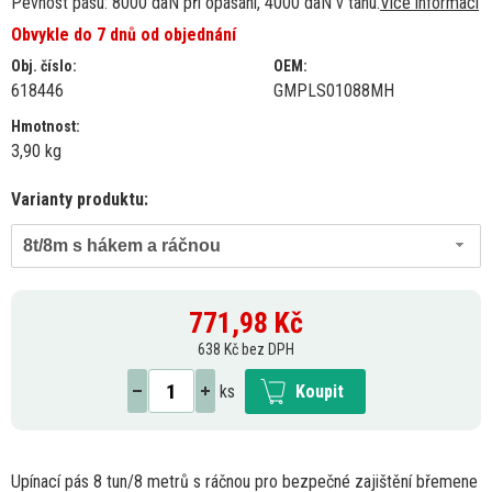
Pevnost pásu: 8000 daN při opásání, 4000 daN v tahu.
Více informací
Obvykle do 7 dnů od objednání
Obj. číslo:
OEM:
618446
GMPLS01088MH
Hmotnost:
3,90 kg
Varianty produktu:
8t/8m s hákem a ráčnou
771,98
Kč
638 Kč bez DPH
ks
Koupit
Upínací pás
8
tun/8 metrů
s
ráčnou pro bezpečné zajištění břemene