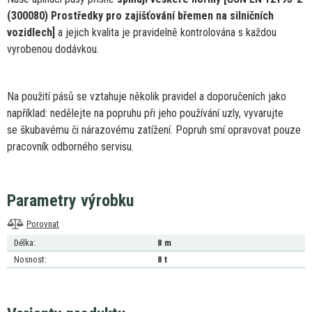
(300080) Prostředky pro zajišťování břemen
na
silničních
vozidlech]
a
jejich kvalita
je
pravidelně kontrolována s každou
vyrobenou dodávkou.
Na použití pásů
se
vztahuje několik pravidel
a
doporučeních jako
například: nedělejte
na
popruhu při jeho používání uzly, vyvarujte
se
škubavému
či
nárazovému zatížení. Popruh smí opravovat pouze
pracovník odborného servisu.
Parametry výrobku
Porovnat
Délka:
8 m
Nosnost:
8 t