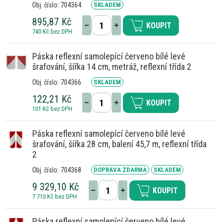
Obj. číslo: 704364
SKLADEM
895,87 Kč
KOUPIT
740 Kč bez DPH
Páska reflexní samolepící červeno bílé levé
šrafování, šířka 14 cm, metráž, reflexní třída 2
Obj. číslo: 704366
SKLADEM
122,21 Kč
KOUPIT
101 Kč bez DPH
Páska reflexní samolepící červeno bílé levé
šrafování, šířka 28 cm, balení 45,7 m, reflexní třída
2
Obj. číslo: 704368
DOPRAVA ZDARMA
SKLADEM
9 329,10 Kč
KOUPIT
7 710 Kč bez DPH
Páska reflexní samolepící červeno bílé levé