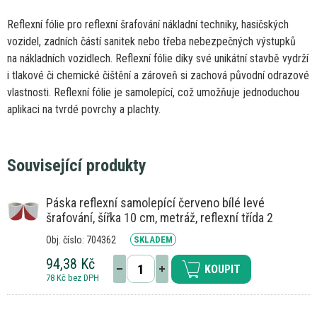
Reflexní fólie pro reflexní šrafování nákladní techniky, hasičských
vozidel, zadních částí sanitek nebo třeba nebezpečných výstupků
na
nákladních vozidlech. Reflexní fólie díky své unikátní stavbě vydrží
i
tlakové
či
chemické čištění
a
zároveň
si
zachová původní odrazové
vlastnosti. Reflexní fólie
je
samolepící, což umožňuje jednoduchou
aplikaci
na
tvrdé povrchy
a
plachty.
Související produkty
Páska reflexní samolepící červeno bílé levé
šrafování, šířka 10 cm, metráž, reflexní třída 2
Obj. číslo: 704362
SKLADEM
94,38 Kč
KOUPIT
78 Kč bez DPH