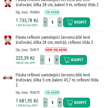
šrafování, šířka 28 cm, balení 9 m, reflexní třída 2
Obj. číslo: 704369
SKLADEM
1 733,78 Kč
KOUPIT
1 433 Kč bez DPH
Páska reflexní samolepící červeno bílé levé
šrafování, šířka 28 cm, metráž, reflexní třída 2
Obj. číslo: 704371
NENÍ SKLADEM
225,39 Kč
KOUPIT
186 Kč bez DPH
Páska reflexní samolepící červeno bílé levé
šrafování, šířka 5 cm, balení 45,7 m, reflexní třída
2
Obj. číslo: 704373
SKLADEM
1 681,95 Kč
KOUPIT
1 390 Kč bez DPH