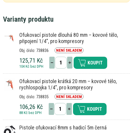
Varianty produktu
Ofukovací pistole dlouhá 80 mm – kovové tělo,
připojení 1/4", pro kompresory
Obj. číslo: 738836
NENÍ SKLADEM
125,71 Kč
KOUPIT
104 Kč bez DPH
Ofukovací pistole krátká 20 mm – kovové tělo,
rychlospojka 1/4", pro kompresory
Obj. číslo: 738835
NENÍ SKLADEM
106,26 Kč
KOUPIT
88 Kč bez DPH
Pistole ofukovací 8mm s hadicí 5m černá