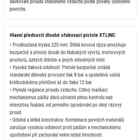
dávkování proudu stlačeného vzduchu podle povahy čištěného
povrchu.
Hlavní přednosti dlouhé ofukovací pistole XTLINE:
• Prodloužená tryska 220 mm: Štíhlá kovová dýza umožňuje
bezpečný
a
přesný dosah
do
hlubokých vývrtů, motorových
prostorů, úzkých štěrbin
a
jiných stísněných míst.
• Vysoká tlaková odolnost: Pistole bezpečně zvládá
standardní dílenský provozní tlak
8
bar
a
spolehlivě odolá
krátkodobému přetížení
až
do tlaku
12
bar.
• Plynulá regulace proudu vzduchu: Citlivý mačkací
mechanismus páčky dává uživateli plnou kontrolu nad
intenzitou foukání,
od
jemného oprašování
po
silný rázový
proud.
• Odolná
a
lehká konstrukce: Kombinace pevných materiálů
zaručuje vysokou odolnost proti pádům
a
mechanickému
opotřebení při zachování velmi nízké hmotnosti.