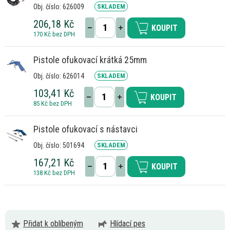
Obj. číslo: 626009
SKLADEM
206,18 Kč
KOUPIT
170 Kč bez DPH
Pistole ofukovací krátká 25mm
Obj. číslo: 626014
SKLADEM
103,41 Kč
KOUPIT
85 Kč bez DPH
Pistole ofukovací s nástavci
Obj. číslo: 501694
SKLADEM
167,21 Kč
KOUPIT
138 Kč bez DPH
Přidat k oblíbeným
Hlídací pes