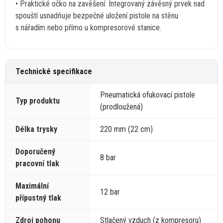
• Praktické očko
na
zavěšení: Integrovaný závěsný prvek nad
spouští usnadňuje bezpečné uložení pistole
na
stěnu
s
nářadím nebo přímo
u
kompresorové stanice.
Technické specifikace
Pneumatická ofukovací pistole
Typ produktu
(prodloužená)
Délka trysky
220
mm
(22 cm)
Doporučený
8 bar
pracovní tlak
Maximální
12 bar
přípustný tlak
Zdroj pohonu
Stlačený vzduch (z kompresoru)