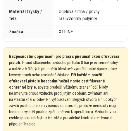
Materiál trysky /
Ocelová slitina / pevný
těla
rázuvzdorný polymer
Značka
XTLINE
Bezpečnostní doporučení pro práci
s
pneumatickou ofukovací
pistolí:
Proud stlačeného vzduchu při tlaku
8
bar
je
extrémně silný
a
může
z
čištěných předmětů bleskově vymrštit ostré špony, piliny,
kovový prach nebo uvolněné částice.
Při každém použití
ofukovací pistole bezpodmínečně noste certifikované
ochranné brýle
, abyste předešli vážnému zranění očí. Nikdy
nesměrujte proud vzduchu proti jiným osobám, zvířatům ani
na
vlastní kůži
či
oděv. Při vyfoukávání slepých otvorů
a
hlubokých
závitů postupujte
se
zvýšenou opatrností, protože nečistoty mají
tendenci vyletět prudce zpět směrem
k
operátorovi. Vzduchovou
rychlospojku udržujte
v
čistotě
a
pravidelně kontrolujte těsnost
připojení hadice.