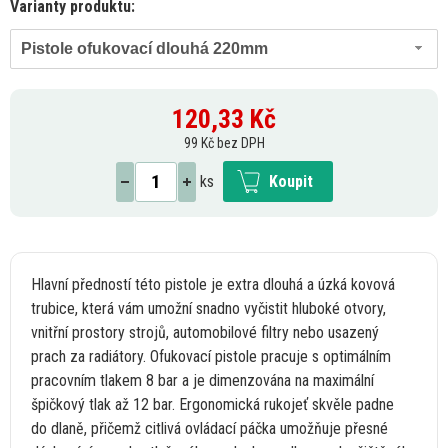
Varianty produktu:
Pistole ofukovací dlouhá 220mm
120,33
Kč
99 Kč bez DPH
ks
Koupit
Hlavní předností této pistole
je
extra dlouhá
a
úzká kovová
trubice, která vám umožní snadno vyčistit hluboké otvory,
vnitřní prostory strojů, automobilové filtry nebo usazený
prach
za
radiátory. Ofukovací pistole pracuje
s
optimálním
pracovním tlakem
8
bar
a
je dimenzována
na
maximální
špičkový tlak
až
12 bar. Ergonomická rukojeť skvěle padne
do
dlaně, přičemž citlivá ovládací páčka umožňuje přesné