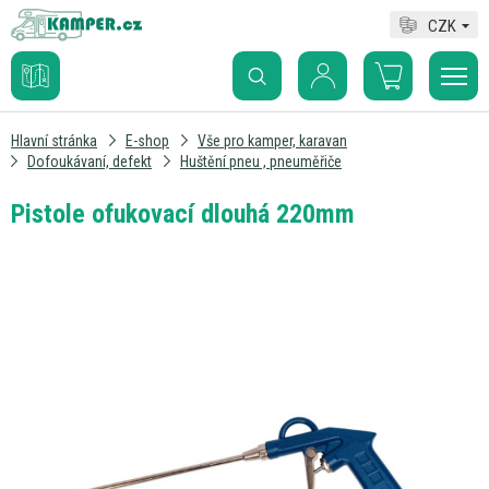
CZK
Hlavní stránka
E-shop
Vše pro kamper, karavan
Dofoukávaní, defekt
Huštění pneu , pneuměřiče
Pistole ofukovací dlouhá 220mm