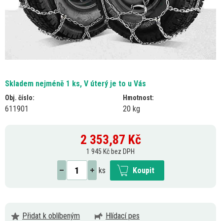
Skladem nejméně 1 ks, V úterý je to u Vás
Obj. číslo:
Hmotnost:
611901
20 kg
2 353,87
Kč
1 945 Kč bez DPH
ks
Koupit
Přidat k oblíbeným
Hlídací pes