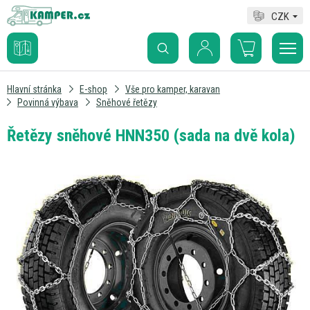
CZK
Hlavní stránka
E-shop
Vše pro kamper, karavan
Povinná výbava
Sněhové řetězy
Řetězy sněhové HNN350 (sada na dvě kola)