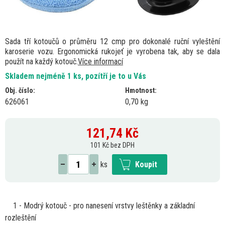
Sada tří kotoučů o průměru 12 cmp pro dokonalé ruční vyleštění
karoserie vozu. Ergonomická rukojeť je vyrobena tak, aby se dala
použít na každý kotouč.
Více informací
Skladem nejméně 1 ks, pozítří je to u Vás
Obj. číslo:
Hmotnost:
626061
0,70 kg
121,74
Kč
101 Kč bez DPH
ks
Koupit
1
- Modrý kotouč - pro nanesení vrstvy leštěnky
a
základní
rozleštění