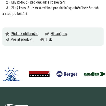
2
- Bílý kotouč - pro důkladné rozleštění
3
- Žlutý kotouč -
z
mikrovlákna pro finální vyleštění bez šmouh
a
stop
po
leštění
Přidat k oblíbeným
Hlídací pes
Poslat produkt
Tisk