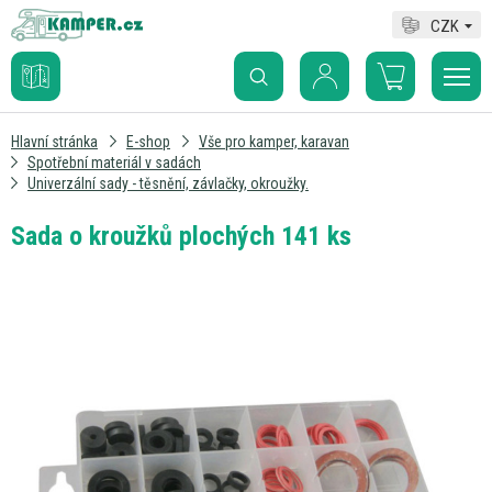
CZK
Hlavní stránka
E-shop
Vše pro kamper, karavan
Spotřební materiál v sadách
Univerzální sady - těsnění, závlačky, okroužky.
Sada o kroužků plochých 141 ks