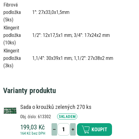
Fibrová
podložka
1": 27x33,0x1,5mm
(5ks)
Klingerit
podložka
1/2": 12x17,5x1 mm; 3/4": 17x24x2 mm
(10ks)
Klingerit
podložka
1,1/4": 30x39x1 mm; 1,1/2": 27x38x2 mm
(3ks)
Varianty produktu
Sada o kroužků zelených 270 ks
Obj. číslo: 613302
SKLADEM
199,03 Kč
KOUPIT
164 Kč bez DPH