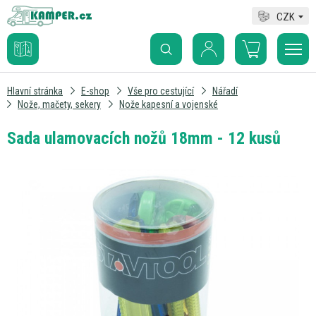
CZK
Hlavní stránka
E-shop
Vše pro cestující
Nářadí
Nože, mačety, sekery
Nože kapesní a vojenské
Sada ulamovacích nožů 18mm - 12 kusů