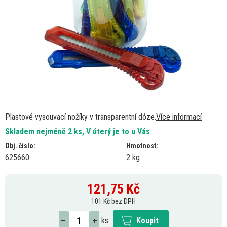
Plastové vysouvací nožíky v transparentní dóze.
Více informací
Skladem nejméně 2 ks, V úterý je to u Vás
Obj. číslo:
Hmotnost:
625660
2 kg
121,75
Kč
101 Kč bez DPH
ks
Koupit