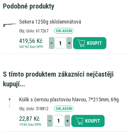
Podobné produkty
Sekera 1250g sklolaminátová
Obj. číslo: 617267
SKLADEM
419,56 Kč
KOUPIT
347 Kč bez DPH
S tímto produktem zákazníci nejčastěji
kupují...
Kolík s černou plastovou hlavou, 7*215mm, 69g
Obj. číslo: 318812
SKLADEM
22,87 Kč
KOUPIT
19 Kč bez DPH