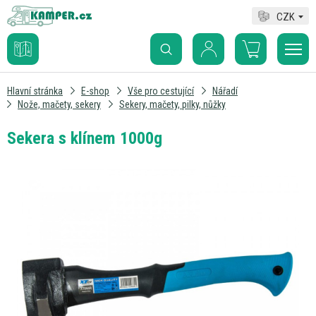
CZK
Hlavní stránka
E-shop
Vše pro cestující
Nářadí
Nože, mačety, sekery
Sekery, mačety, pilky, nůžky
Sekera s klínem 1000g