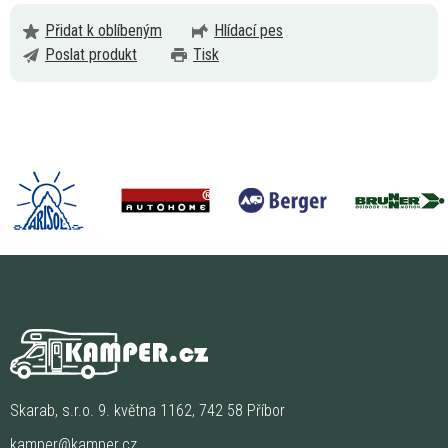
Přidat k oblíbeným
Hlídací pes
Poslat produkt
Tisk
Skarab, s.r.o. 9. května 1162, 742 58 Příbor
kamper@kamper.cz