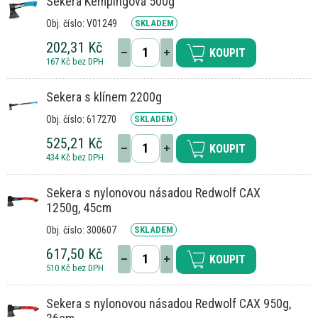
Sekera Kempingová 500g
Obj. číslo: V01249
SKLADEM
202,31 Kč
KOUPIT
167 Kč bez DPH
Sekera s klínem 2200g
Obj. číslo: 617270
SKLADEM
525,21 Kč
KOUPIT
434 Kč bez DPH
Sekera s nylonovou násadou Redwolf CAX
1250g, 45cm
Obj. číslo: 300607
SKLADEM
617,50 Kč
KOUPIT
510 Kč bez DPH
Sekera s nylonovou násadou Redwolf CAX 950g,