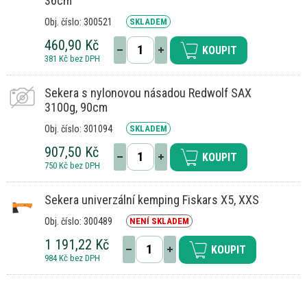
36cm
Obj. číslo: 300521
SKLADEM
460,90 Kč
KOUPIT
381 Kč bez DPH
Sekera s nylonovou násadou Redwolf SAX
3100g, 90cm
Obj. číslo: 301094
SKLADEM
907,50 Kč
KOUPIT
750 Kč bez DPH
Sekera univerzální kemping Fiskars X5, XXS
Obj. číslo: 300489
NENÍ SKLADEM
1 191,22 Kč
KOUPIT
984 Kč bez DPH