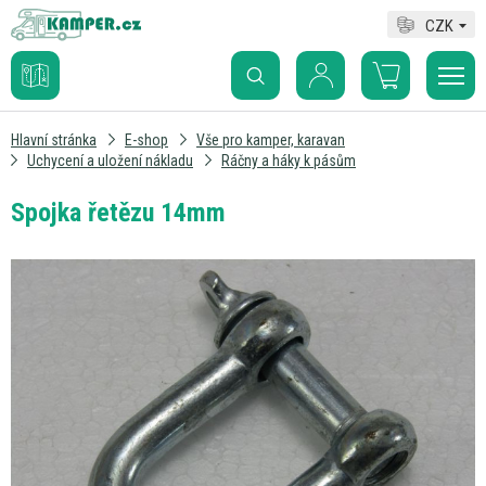
CZK
Hlavní stránka
E-shop
Vše pro kamper, karavan
Uchycení a uložení nákladu
Ráčny a háky k pásům
Spojka řetězu 14mm