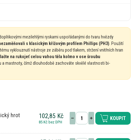
ý doplňkovými mezilehlými ryskami uspořádanými
do
tvaru hvězdy
3 nezaměňovali
s
klasickým křížovým profilem Phillips (PH3)
. Použití
tému vyklouznutí nástroje
ze
záběru pod tlakem, stržení vnitřních hran
tlačte
na
rukojeť celou vahou těla kolmo
v
ose šroubu
u
a
mastnoty, čímž dlouhodobě zachováte skvělé vlastnosti bi-
ický hrot
102,85 Kč
KOUPIT
85 Kč bez DPH