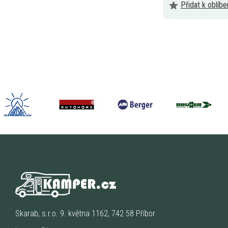
Přidat k oblíb
Skarab, s.r.o. 9. května 1162, 742 58 Příbor