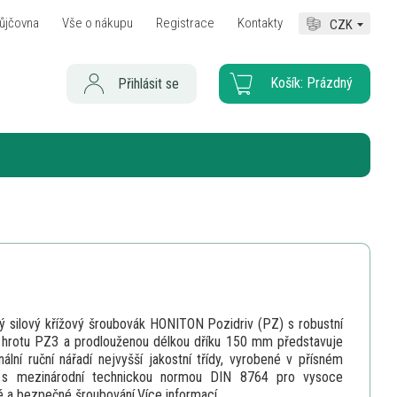
ůjčovna
Vše o nákupu
Registrace
Kontakty
CZK
Košík:
Prázdný
Přihlásit se
 silový křížový šroubovák HONITON Pozidriv (PZ) s robustní
í hrotu PZ3 a prodlouženou délkou dříku 150 mm představuje
nální ruční nářadí nejvyšší jakostní třídy, vyrobené v přísném
 s mezinárodní technickou normou DIN 8764 pro vysoce
 a bezpečné šroubování.
Více informací