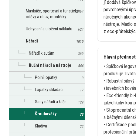
jí
dodává špičkov
povrchovými úp
Maskáče, sportovní a turistické
2464
náročných úkonec
oděvy a obuv, montérky
nástroje. Madlo
Uchycení a uložení nákladu
624
z
eco-přátelských
Nářadí
1010
Nářadí k autům
369
Hlavní přednos
Ruční nářadí a nástroje
444
• Špičková legov
prodlužuje životn
Polní lopatky
0
• Robustní silový
stavebních ková
Lopatky skládací
17
• Eco-friendly b
Sady nářadí a klíče
129
jakýchkoliv kom
• Stoprocentní c
Šroubováky
73
a
běžnými dílens
• Certifikace po
Kladiva
22
profesionální prů