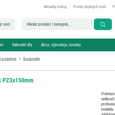
Aktuality a blog
Prodej obytných vozů
P
z cest
sám
Náhradní díly
Akce, výprodeje, novinky
í a nástroje
Šroubováky
k PZ3x150mm
Prémiový
velikost
profesio
souladu
zátěžové