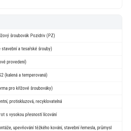
řížový šroubovák Pozidriv (PZ)
ké stavební
a
tesařské šrouby)
ové provedení)
S2
(kalená
a
temperovaná)
orma pro křížové šroubováky)
tní, protiskluzová, recyklovatelná
rot
s
vysokou přesností lícování
ntáže, upevňování těžkého kování, stavební řemesla, průmysl