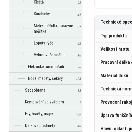
Kleště
92
Karabinky
23
Technické spec
Metry, měřidla, posuvné
39
měřítka
Typ produktu
Lopaty, rýče
22
Velikost hrotu
Vyhrnovače sněhu
16
Pracovní délka 
Elektrické ruční nářadí
26
Materiál dříku
Nože, mačety, sekery
184
Technická nor
Sebeobrana
13
Provedení rukoj
Kempování se zvířetem
1
Hry, hračky, mapy
400
Úprava funkční
Dárkové předměty
40
Hlavní oblasti p