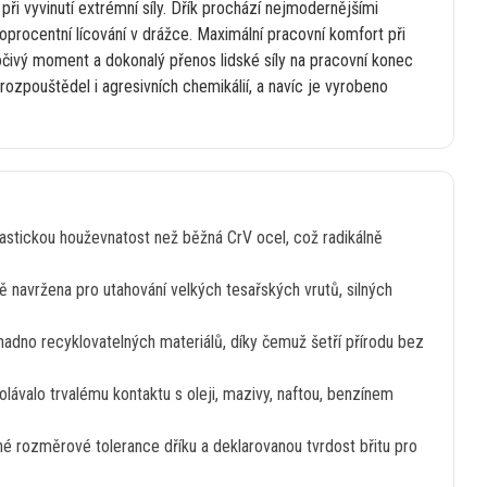
i
při vyvinutí extrémní síly. Dřík prochází nejmodernějšími
procentní lícování
v
drážce. Maximální pracovní komfort při
točivý moment
a
dokonalý přenos lidské síly
na
pracovní konec
, rozpouštědel
i
agresivních chemikálií,
a
navíc
je
vyrobeno
lastickou houževnatost než běžná CrV ocel, což radikálně
ě navržena pro utahování velkých tesařských vrutů, silných
nadno recyklovatelných materiálů, díky čemuž šetří přírodu bez
olávalo trvalému kontaktu
s
oleji, mazivy, naftou, benzínem
sné rozměrové tolerance dříku
a
deklarovanou tvrdost břitu pro