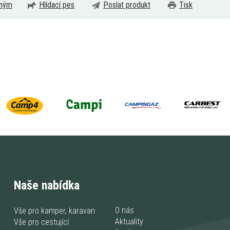
eným
Hlídací pes
Poslat produkt
Tisk
Naše nabídka
O nás
Vše pro kamper, karavan
Aktuality
Vše pro cestující