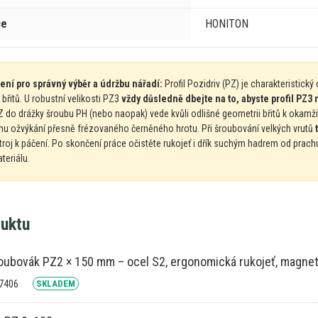
ce
HONITON
ení pro správný výběr
a
údržbu nářadí:
Profil Pozidriv (PZ)
je
charakteristick
břitů.
U
robustní velikosti PZ3
vždy důsledně dbejte
na
to, abyste profil PZ
Z
do drážky šroubu
PH
(nebo naopak) vede kvůli odlišné geometrii břitů
k
okamži
u ožvýkání přesně frézovaného černěného hrotu. Při šroubování velkých vrutů
troj
k
páčení.
Po
skončení práce očistěte rukojeť
i
dřík suchým hadrem
od
prach
eriálu.
duktu
roubovák PZ2 × 150 mm – ocel S2, ergonomická rukojeť, magnet
17406
SKLADEM