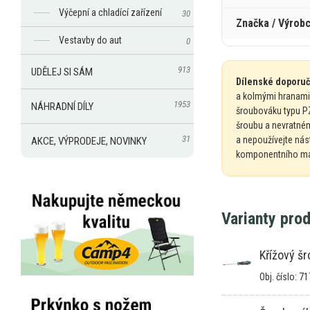
Výčepní a chladící zařízení
30
Značka / Výrob
Vestavby do aut
0
913
UDĚLEJ SI SÁM
Dílenské doporuč
a
kolmými hranami 
1953
NÁHRADNÍ DÍLY
šroubováku typu
P
šroubu
a
nevratném
31
a
nepoužívejte nás
AKCE, VÝPRODEJE, NOVINKY
komponentního mat
Varianty pro
Křížový š
Obj. číslo: 7