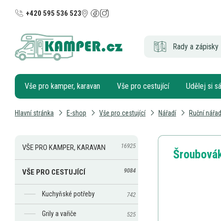
+420 595 536 523
Rady a zápisky 
Vše pro kamper, karavan
Vše pro cestující
Udělej si 
Hlavní stránka
E-shop
Vše pro cestující
Nářadí
Ruční nářad
16925
VŠE PRO KAMPER, KARAVAN
Šroubová
9084
VŠE PRO CESTUJÍCÍ
Kuchyňské potřeby
742
Grily a vařiče
525