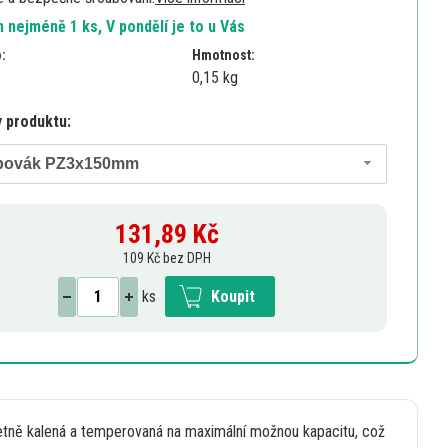
 nejméně 1 ks, V pondělí je to u Vás
o:
Hmotnost:
0,15 kg
y produktu:
bovák PZ3x150mm
131,89
Kč
109 Kč bez DPH
ks
Koupit
tně kalená
a
temperovaná
na
maximální možnou kapacitu, což