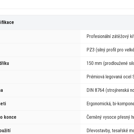
ifikace
Profesionální zátěžový k
PZ3 (silný profil pro vel
dříku
150
mm
(prodloužené sil
Prémiová legovaná ocel
ma
DIN 8764 (strojírenská n
eti
Ergonomická, bi-komponen
ho konce
Černěný vysoce přesný h
oužití
Dřevostavby, tesařské mo