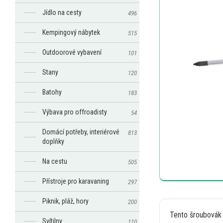
Jídlo na cesty
496
Kempingový nábytek
515
Outdoorové vybavení
101
Stany
120
Batohy
183
Výbava pro offroadisty
54
Domácí potřeby, interiérové
813
doplňky
Na cestu
505
Přístroje pro karavaning
297
Piknik, pláž, hory
200
Tento šroubovák 
Svítilny
110