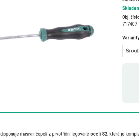
Skladem
Obj. čísl
717407
Variant
Šrou
disponuje masivní čepelí
z
prvotřídní legované
oceli S2
, která
je
komple