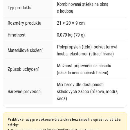
Kombinovaná stěrka
na
okna
Typ produktu
s
houbou
Rozměry produktu
21 ×
20
×
9
cm
Hmotnost
0,079
kg
(79 g)
Polypropylen (tělo), polyesterová
Materiálové složení
houba, elastomer (stírací hrana)
Možnost připevnění
na
násadu
Způsob uchycení
(násada není součástí balení)
Mix barev dle dostupnosti
Barevné provedení
skladových zásob (růžová, modrá,
šedá)
Praktické rady pro dokonale čistá okna bez šmouh
a
správnou údržbu
stěrky: