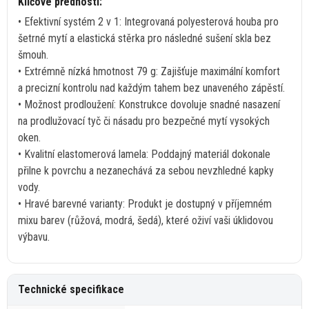
Klíčové přednosti:
• Efektivní systém
2
v 1: Integrovaná polyesterová houba pro
šetrné mytí
a
elastická stěrka pro následné sušení skla bez
šmouh.
• Extrémně nízká hmotnost
79
g: Zajišťuje maximální komfort
a
precizní kontrolu nad každým tahem bez unaveného zápěstí.
• Možnost prodloužení: Konstrukce dovoluje snadné nasazení
na
prodlužovací tyč
či
násadu pro bezpečné mytí vysokých
oken.
• Kvalitní elastomerová lamela: Poddajný materiál dokonale
přilne
k
povrchu
a
nezanechává
za
sebou nevzhledné kapky
vody.
• Hravé barevné varianty: Produkt
je
dostupný
v
příjemném
mixu barev (růžová, modrá, šedá), které oživí vaši úklidovou
výbavu.
Technické specifikace