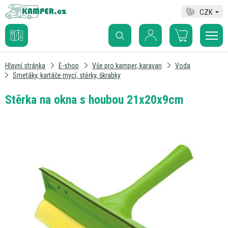
CZK
Hlavní stránka
E-shop
Vše pro kamper, karavan
Voda
Smetáky, kartáče mycí, stěrky, škrabky
Stěrka na okna s houbou 21x20x9cm