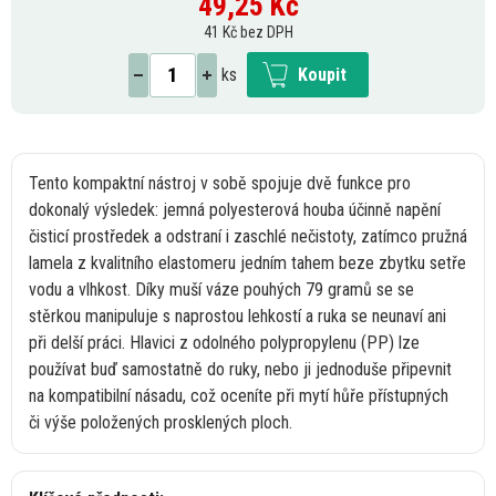
49,25
Kč
41 Kč bez DPH
ks
Koupit
Tento kompaktní nástroj
v
sobě spojuje dvě funkce pro
dokonalý výsledek: jemná polyesterová houba účinně napění
čisticí prostředek
a
odstraní
i
zaschlé nečistoty, zatímco pružná
lamela
z
kvalitního elastomeru jedním tahem beze zbytku setře
vodu
a
vlhkost. Díky muší váze pouhých
79
gramů
se
se
stěrkou manipuluje
s
naprostou lehkostí
a
ruka
se
neunaví ani
při delší práci. Hlavici
z
odolného polypropylenu (PP) lze
používat buď samostatně
do
ruky, nebo
ji
jednoduše připevnit
na
kompatibilní násadu, což oceníte při mytí hůře přístupných
či
výše položených prosklených ploch.