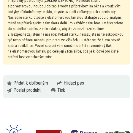
1. Správný postup mytí (ZÁKLAD ÚSPĚCHU): Namočte stranu
s
polyesterovou houbou
do
teplé vody
s
přípravkem
na
okna
a
krouživými
pohyby důkladně umyjte sklo, abyste uvolnili veškerý prach
a
nečistoty.
Následně stěrku otočte
a
elastomerovou lamelou stahujte vodu plynulými,
mírně
se
překrývajícími tahy shora dolů.
Po
každém tahu hranu stěrky otřete
do
suchého hadříku
z
mikrovlákna, abyste zamezili vzniku linek.
2. Bezpečné zajištění
na
násadě: Pokud stěrku nasazujete
na
teleskopickou
tyč nebo běžnou násadu pro práci
ve
výškách, ujistěte se,
že
hlava pevně
sedí
a
neviklá se. Pevné spojení vám umožní udržet rovnoměrný tlak
na
elastomerovou lamelu
po
celé její 21cm šířce, což
je
klíčové pro čisté
setření bez vynechaných míst.
Přidat k oblíbeným
Hlídací pes
Poslat produkt
Tisk