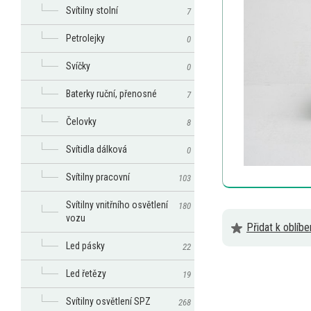
Svítilny stolní
7
Petrolejky
0
Svíčky
0
Baterky ruční, přenosné
7
Čelovky
8
Svítidla dálková
0
Svítilny pracovní
103
Svítilny vnitřního osvětlení
180
vozu
Přidat k oblíb
Led pásky
22
Led řetězy
19
Svítilny osvětlení SPZ
268