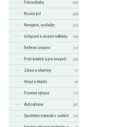
Fotovoltaika
200
Nosiče kol
428
Navigace, vysílačky
253
Uchycení a uložení nákladu
766
Reflexní značení
214
Proti krádeži a pro bezpečí
235
Zdraví a vitamíny
37
Hmyz a škůdci
80
Povinná výbava
175
Autovýbava
541
Spotřební materiál v sadách
163