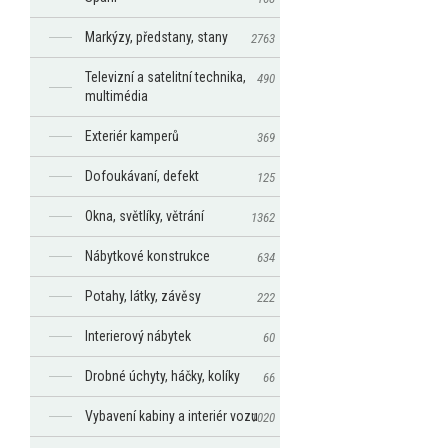
Markýzy, předstany, stany
2763
Televizní a satelitní technika,
490
multimédia
Exteriér kamperů
369
Dofoukávaní, defekt
125
Okna, světlíky, větrání
1362
Nábytkové konstrukce
634
Potahy, látky, závěsy
222
Interierový nábytek
60
Drobné úchyty, háčky, kolíky
66
Vybavení kabiny a interiér vozu
1020