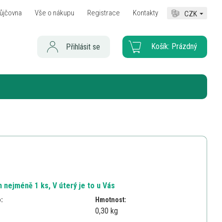
ůjčovna
Vše o nákupu
Registrace
Kontakty
CZK
Košík:
Prázdný
Přihlásit se
 nejméně 1 ks, V úterý je to u Vás
o:
Hmotnost:
0,30 kg