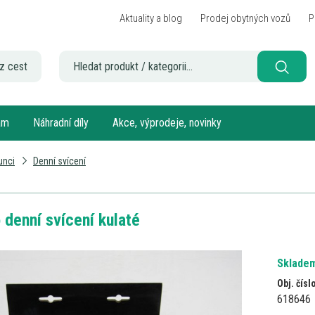
Aktuality a blog
Prodej obytných vozů
P
z cest
sám
Náhradní díly
Akce, výprodeje, novinky
unci
Denní svícení
 denní svícení kulaté
Skladem
Obj. čísl
618646