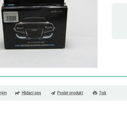
eným
Hlídací pes
Poslat produkt
Tisk