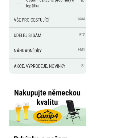
Ostatní užitečné předměty a
67
lepšítka
9084
VŠE PRO CESTUJÍCÍ
913
UDĚLEJ SI SÁM
1953
NÁHRADNÍ DÍLY
31
AKCE, VÝPRODEJE, NOVINKY