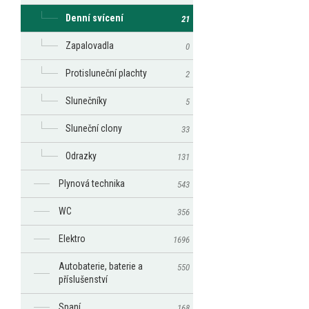
Denní svícení
21
Zapalovadla
0
Protisluneční plachty
2
Slunečníky
5
Sluneční clony
33
Odrazky
131
Plynová technika
543
WC
356
Elektro
1696
Autobaterie, baterie a
550
příslušenství
Spaní
168