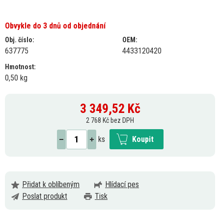
Obvykle do 3 dnů od objednání
Obj. číslo:
OEM:
637775
4433120420
Hmotnost:
0,50 kg
3 349,52
Kč
2 768 Kč bez DPH
ks
Koupit
Přidat k oblíbeným
Hlídací pes
Poslat produkt
Tisk