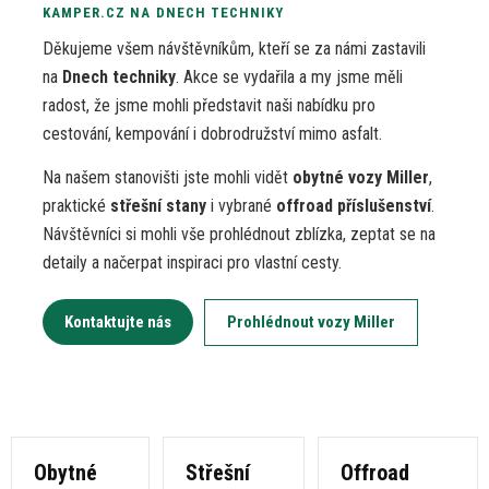
KAMPER.CZ
NA
DNECH TECHNIKY
Děkujeme všem návštěvníkům, kteří
se
za námi zastavili
na
Dnech techniky
. Akce
se
vydařila
a
my jsme měli
radost,
že
jsme mohli představit naši nabídku pro
cestování, kempování
i
dobrodružství mimo asfalt.
Na našem stanovišti jste mohli vidět
obytné vozy Miller
,
praktické
střešní stany
i
vybrané
offroad příslušenství
.
Návštěvníci
si
mohli vše prohlédnout zblízka, zeptat
se
na
detaily
a
načerpat inspiraci pro vlastní cesty.
Kontaktujte nás
Prohlédnout vozy Miller
Obytné
Střešní
Offroad