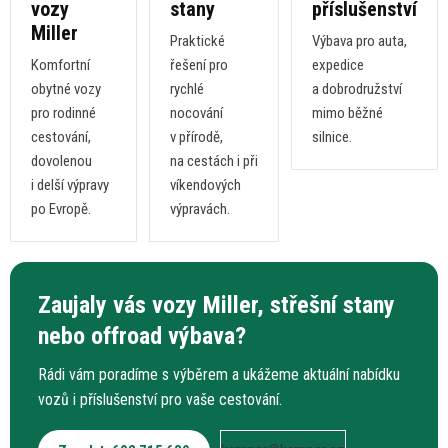
vozy
stany
příslušenství
Miller
Praktické
Výbava pro auta,
Komfortní
řešení pro
expedice
obytné vozy
rychlé
a
dobrodružství
pro rodinné
nocování
mimo běžné
cestování,
v
přírodě,
silnice.
dovolenou
na
cestách
i
při
i
delší výpravy
víkendových
po
Evropě.
výpravách.
Zaujaly vás vozy Miller, střešní stany
nebo offroad výbava?
Rádi vám poradíme
s
výběrem
a
ukážeme aktuální nabídku
vozů
i
příslušenství pro vaše cestování.