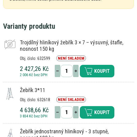
Varianty produktu
Trojdílný hliníkový žebřík 3 × 7 – výsuvný, štafle,
nosnost 150 kg
Obj. číslo: 632599
NENÍ SKLADEM
2 427,26 Kč
KOUPIT
2 006 Kč bez DPH
Žebřík 3*11
Obj. číslo: 632618
NENÍ SKLADEM
4 638,66 Kč
KOUPIT
3 834 Kč bez DPH
Žebřík jednostranný hliníkový - 3 stupně,