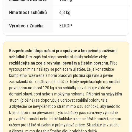
Hmotnost schůdků
4,3 kg
Výrobce / Značka
ELKOP
Bezpečnostní doporučení pro správné
a
bezpečné používání
schůdků:
Pro zajištění stoprocentní stability schůdky
vždy
rozkládejte
na
zcela rovném, pevném
a
čistém povrchu
. Před
vystoupením
na
nášlapy
se
pohledem ujistěte,
že
je konstrukce
kompletně rozevřená
a
horní pracovní plošina správně
a
pevně
zacvaknutá
do
zajišťovacích drážek. Nikdy nepřekračujte maximální
povolenou nosnost 120
kg
a
na
schůdky nevstupujte
v
kluzké
domácí obuvi, bosí nebo
s
mokrýma nohama. Při práci
na
nejvyšším
stupni (plošině)
se
doporučuje udržovat stabilní polohu těla
a
zbytečně
se
nevyklánět
do
stran mimo osu schůdků, aby nedošlo
k
jejich bočnímu převrácení. Tyto schůdky jsou navrženy výhradně
pro vnitřní domácí nebo lehké kutilské
a
kancelářské použití; nejsou
určeny pro těžké stavební
a
průmyslové práce. Skladujte
je
v suchu
a
čistotě, mimo dosah přímého dlouhodobého deště.