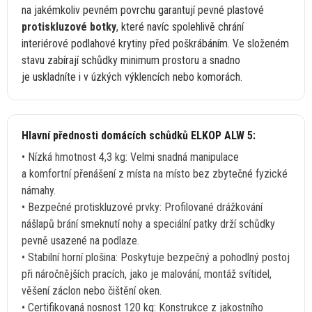
na
jakémkoliv pevném povrchu garantují pevné plastové
protiskluzové botky
, které navíc spolehlivě chrání
interiérové podlahové krytiny před poškrábáním.
Ve
složeném
stavu zabírají schůdky minimum prostoru
a
snadno
je
uskladníte
i
v úzkých výklencích nebo komorách.
Hlavní přednosti domácích schůdků ELKOP ALW 5:
• Nízká hmotnost 4,3 kg: Velmi snadná manipulace
a
komfortní přenášení
z
místa
na
místo bez zbytečné fyzické
námahy.
• Bezpečné protiskluzové prvky: Profilované drážkování
nášlapů brání smeknutí nohy
a
speciální patky drží schůdky
pevně usazené
na
podlaze.
• Stabilní horní plošina: Poskytuje bezpečný
a
pohodlný postoj
při náročnějších pracích, jako
je
malování, montáž svítidel,
věšení záclon nebo čištění oken.
• Certifikovaná nosnost 120 kg: Konstrukce
z
jakostního