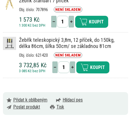
Žebřík Standart 7 příček
Obj. číslo: 707896
NENÍ SKLADEM
1 573 Kč
KOUPIT
1 300 Kč bez DPH
Žebřík teleskopický 3,8m, 12 příček, do 150kg,
délka 86cm, šířka 50cm/ se základnou 81cm
Obj. číslo: 621420
NENÍ SKLADEM
3 732,85 Kč
KOUPIT
3 085 Kč bez DPH
Přidat k oblíbeným
Hlídací pes
Poslat produkt
Tisk