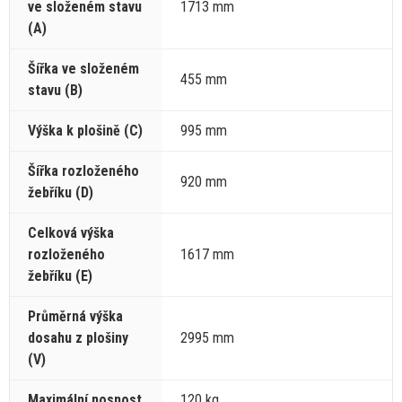
ve
složeném stavu
1713 mm
(A)
Šířka
ve
složeném
455 mm
stavu (B)
Výška
k
plošině (C)
995 mm
Šířka rozloženého
920 mm
žebříku (D)
Celková výška
rozloženého
1617 mm
žebříku (E)
Průměrná výška
dosahu
z
plošiny
2995 mm
(V)
Maximální nosnost
120 kg