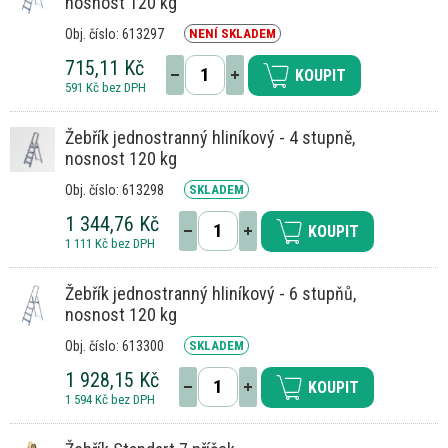
nosnost 120 kg
Obj. číslo: 613297
NENÍ SKLADEM
715,11 Kč
KOUPIT
591 Kč bez DPH
Žebřík jednostranný hliníkový - 4 stupně,
nosnost 120 kg
Obj. číslo: 613298
SKLADEM
1 344,76 Kč
KOUPIT
1 111 Kč bez DPH
Žebřík jednostranný hliníkový - 6 stupňů,
nosnost 120 kg
Obj. číslo: 613300
SKLADEM
1 928,15 Kč
KOUPIT
1 594 Kč bez DPH