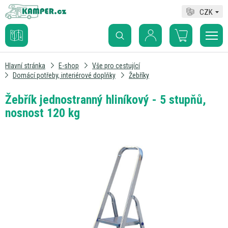
CZK
Hlavní stránka
E-shop
Vše pro cestující
Domácí potřeby, interiérové doplňky
Žebříky
Žebřík jednostranný hliníkový - 5 stupňů,
nosnost 120 kg