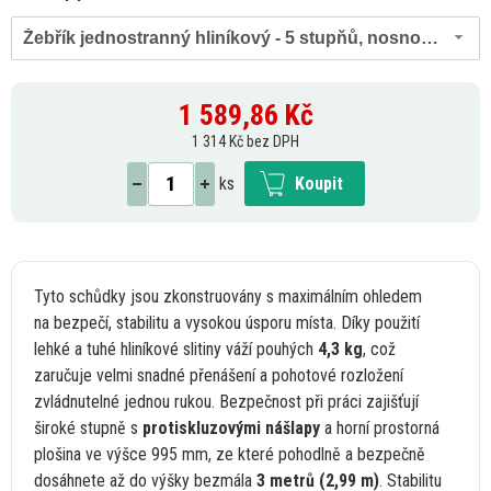
Žebřík jednostranný hliníkový - 5 stupňů, nosnost 120 kg
1 589,86
Kč
1 314 Kč bez DPH
ks
Koupit
Tyto schůdky jsou zkonstruovány
s
maximálním ohledem
na
bezpečí, stabilitu
a
vysokou úsporu místa. Díky použití
lehké
a
tuhé hliníkové slitiny váží pouhých
4,3 kg
, což
zaručuje velmi snadné přenášení
a
pohotové rozložení
zvládnutelné jednou rukou. Bezpečnost při práci zajišťují
široké stupně
s
protiskluzovými nášlapy
a
horní prostorná
plošina
ve
výšce 995 mm,
ze
které pohodlně
a
bezpečně
dosáhnete
až
do výšky bezmála
3 metrů (2,99 m)
. Stabilitu