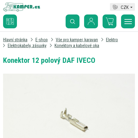
CZK
Hlavní stránka
E-shop
Vše pro kamper, karavan
Elektro
Elektrokabely, zásuvky
Konektory a kabelové oka
Konektor 12 polový DAF IVECO