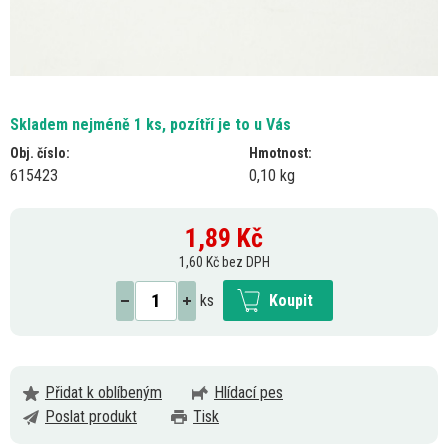
Skladem nejméně 1 ks, pozítří je to u Vás
Obj. číslo:
Hmotnost:
615423
0,10 kg
1,89
Kč
1,60 Kč bez DPH
ks
Koupit
Přidat k oblíbeným
Hlídací pes
Poslat produkt
Tisk