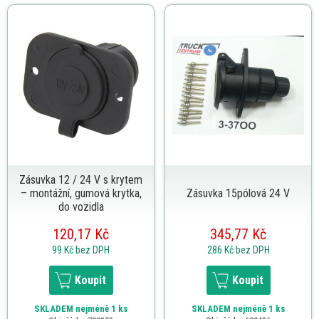
Zásuvka 12 / 24 V s krytem
– montážní, gumová krytka,
Zásuvka 15pólová 24 V
do vozidla
120,17 Kč
345,77 Kč
99 Kč
bez DPH
286 Kč
bez DPH
Koupit
Koupit
SKLADEM
nejméně 1 ks
SKLADEM
nejméně 1 ks