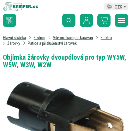
CZK
Hlavní stránka
E-shop
Vše pro kamper, karavan
Elektro
Žárovky
Patice a příslušenství žárovek
Objímka žárovky dvoupólová pro typ WY5W,
W5W, W3W, W2W