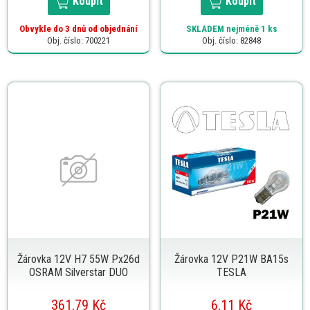
Koupit
Koupit
Obvykle do 3 dnů od objednání
SKLADEM
nejméně 1 ks
Obj. číslo: 700221
Obj. číslo: 82848
Žárovka 12V H7 55W Px26d
Žárovka 12V P21W BA15s
OSRAM Silverstar DUO
TESLA
361,79 Kč
6,11 Kč