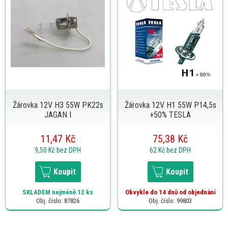
Žárovka 12V H3 55W PK22s
Žárovka 12V H1 55W P14,5s
JAGAN I
+50% TESLA
11,47 Kč
75,38 Kč
9,50 Kč
bez DPH
62 Kč
bez DPH
Koupit
Koupit
SKLADEM
nejméně 12 ks
Obvykle do 14 dnů od objednání
Obj. číslo: 87826
Obj. číslo: 99803