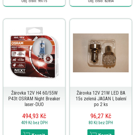
Obj. číslo: 99775
Obj. číslo: 82854
Žárovka 12V H4 60/55W
Žárovka 12V 21W LED BA
P43t OSRAM Night Breaker
15s zelená JAGAN I, balení
laser-DUO
po 2 ks
494,93 Kč
96,27 Kč
409 Kč
bez DPH
80 Kč
bez DPH