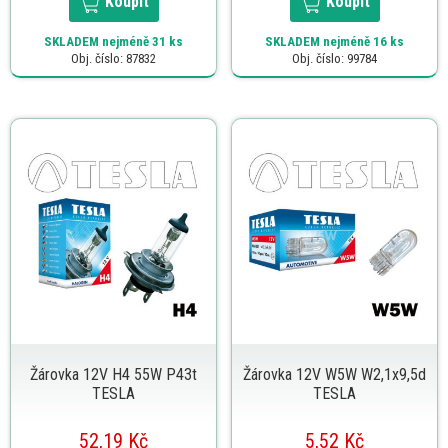
Koupit
Koupit
SKLADEM
nejméně 31 ks
SKLADEM
nejméně 16 ks
Obj. číslo: 87832
Obj. číslo: 99784
Žárovka 12V H4 55W P43t
Žárovka 12V W5W W2,1x9,5d
TESLA
TESLA
52,19 Kč
5,52 Kč