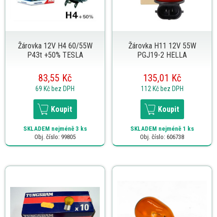
Žárovka 12V H4 60/55W
Žárovka H11 12V 55W
P43t +50% TESLA
PGJ19-2 HELLA
83,55 Kč
135,01 Kč
69 Kč
bez DPH
112 Kč
bez DPH
Koupit
Koupit
SKLADEM
nejméně 3 ks
SKLADEM
nejméně 1 ks
Obj. číslo: 99805
Obj. číslo: 606738