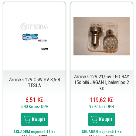
Žárovka 12V 21/5w LED BAY
Žárovka 12V C5W SV 8,5-8
15d bílá JAGAN I, balení po 2
TESLA
ks
6,51 Kč
119,62 Kč
5,40 Kč
bez DPH
99 Kč
bez DPH
Koupit
Koupit
SKLADEM
nejméně 44 ks
SKLADEM
nejméně 1 ks