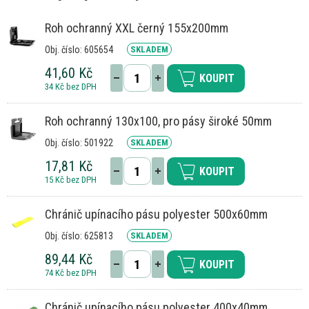
Roh ochranný XXL černý 155x200mm
Obj. číslo: 605654
SKLADEM
41,60 Kč
KOUPIT
34 Kč bez DPH
Roh ochranný 130x100, pro pásy široké 50mm
Obj. číslo: 501922
SKLADEM
17,81 Kč
KOUPIT
15 Kč bez DPH
Chránič upínacího pásu polyester 500x60mm
Obj. číslo: 625813
SKLADEM
89,44 Kč
KOUPIT
74 Kč bez DPH
Chránič upínacího pásu polyester 400x40mm