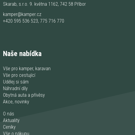
Skarab, s.r.o. 9. května 1162, 742 58 Příbor
kamper@kamper.cz
+420 595 536 523
,
775 716 770
Naše nabídka
Vše pro kamper, karavan
Vše pro cestující
Udělej si sám
Náhradní díly
Obytná auta a přívěsy
Akce, novinky
O nás
Aktuality
Ceníky
Vše o nákupu