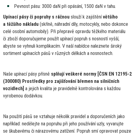
Pevnost pásu: 3000 daN při opásání, 1500 daN
v
tahu.
Upínací pásy
či
popruhy
s
ráčnou
slouží
k
zajištění
většího
a
těžšího nákladu
(skříně, náhradní díly, motocykly, nebo dokonce
celé osobní automobily). Při přepravě opravdu těžkého materiálu
či
zboží doporučujeme použít upínací popruh s nosností vyšší,
abyste
se
vyhnuli komplikacím.
V
naší nabídce naleznete široký
sortiment upínacích pásů
v
různých délkách
a
nosnostech.
Naše upínací pásy přísně
splňují veškeré normy [ČSN
EN
12195-2
(300080) Prostředky pro zajišťování břemen
na
silničních
vozidlech]
a
jejich kvalita
je
pravidelně kontrolována s každou
vyrobenou dodávkou.
Na použití pásů
se
vztahuje několik pravidel
a
doporučeních jako
například: nedělejte
na
popruhu při jeho používání uzly, vyvarujte
se
škubavému
či
nárazovému zatížení. Popruh smí opravovat pouze