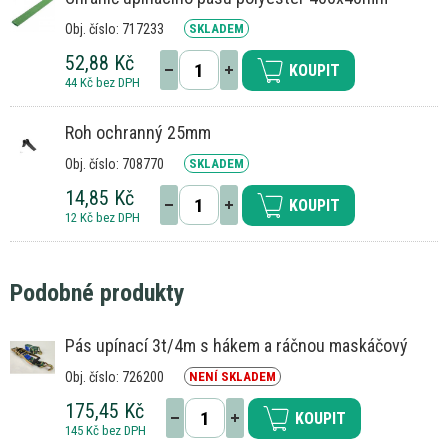
Obj. číslo: 717233
SKLADEM
52,88 Kč
KOUPIT
44 Kč bez DPH
Roh ochranný 25mm
Obj. číslo: 708770
SKLADEM
14,85 Kč
KOUPIT
12 Kč bez DPH
Podobné produkty
Pás upínací 3t/4m s hákem a ráčnou maskáčový
Obj. číslo: 726200
NENÍ SKLADEM
175,45 Kč
KOUPIT
145 Kč bez DPH