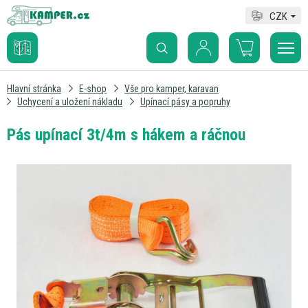
CZK
Hlavní stránka
E-shop
Vše pro kamper, karavan
Uchycení a uložení nákladu
Upínací pásy a popruhy
Pás upínací 3t/4m s hákem a ráčnou