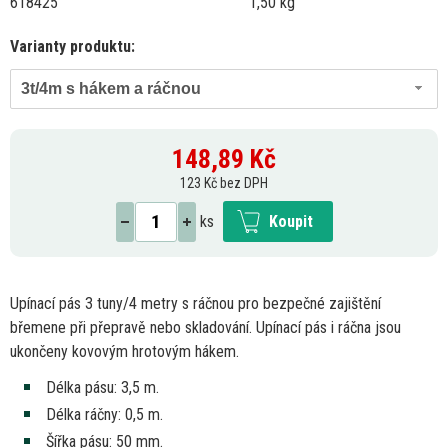
618425
1,50 kg
Varianty produktu:
3t/4m s hákem a ráčnou
148,89
Kč
123 Kč bez DPH
ks
Koupit
Upínací pás
3
tuny/4 metry
s
ráčnou pro bezpečné zajištění
břemene při přepravě nebo skladování. Upínací pás
i
ráčna jsou
ukončeny kovovým hrotovým hákem.
Délka pásu: 3,5 m.
Délka ráčny: 0,5 m.
Šířka pásu:
50
mm.