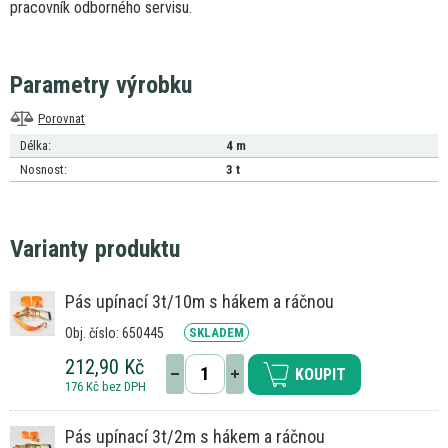
pracovník odborného servisu.
Parametry výrobku
Porovnat
Délka:
4 m
Nosnost:
3 t
Varianty produktu
Pás upínací 3t/10m s hákem a ráčnou
Obj. číslo: 650445
SKLADEM
212,90 Kč
KOUPIT
176 Kč bez DPH
Pás upínací 3t/2m s hákem a ráčnou