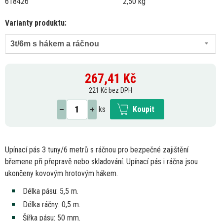
618426
2,50 kg
Varianty produktu:
3t/6m s hákem a ráčnou
267,41
Kč
221 Kč bez DPH
ks
Koupit
Upínací pás
3
tuny/6 metrů
s
ráčnou pro bezpečné zajištění
břemene při přepravě nebo skladování. Upínací pás
i
ráčna jsou
ukončeny kovovým hrotovým hákem.
Délka pásu: 5,5 m.
Délka ráčny: 0,5 m.
Šířka pásu:
50
mm.