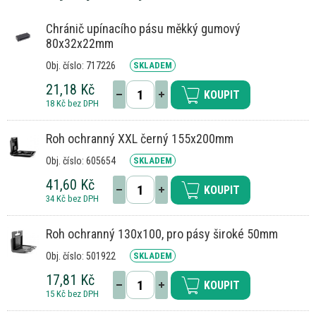
Chránič upínacího pásu měkký gumový
80x32x22mm
Obj. číslo: 717226
SKLADEM
21,18 Kč
KOUPIT
18 Kč bez DPH
Roh ochranný XXL černý 155x200mm
Obj. číslo: 605654
SKLADEM
41,60 Kč
KOUPIT
34 Kč bez DPH
Roh ochranný 130x100, pro pásy široké 50mm
Obj. číslo: 501922
SKLADEM
17,81 Kč
KOUPIT
15 Kč bez DPH