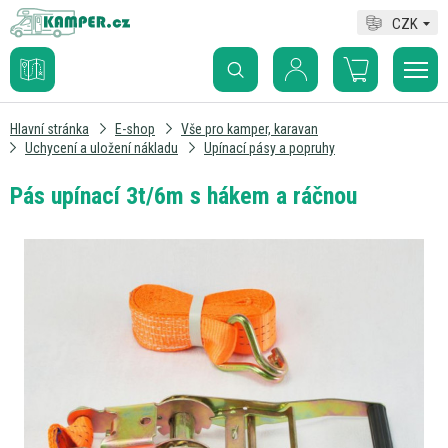
CZK
Hlavní stránka
E-shop
Vše pro kamper, karavan
Uchycení a uložení nákladu
Upínací pásy a popruhy
Pás upínací 3t/6m s hákem a ráčnou