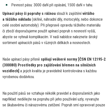
Pevnost pásu: 3000 daN při opásání, 1500 daN
v
tahu.
Upínací pásy
či
popruhy
s
ráčnou
slouží
k
zajištění
většího
a
těžšího nákladu
(skříně, náhradní díly, motocykly, nebo dokonce
celé osobní automobily). Při přepravě opravdu těžkého materiálu
či
zboží doporučujeme použít upínací popruh s nosností vyšší,
abyste
se
vyhnuli komplikacím.
V
naší nabídce naleznete široký
sortiment upínacích pásů
v
různých délkách
a
nosnostech.
Naše upínací pásy přísně
splňují veškeré normy [ČSN
EN
12195-2
(300080) Prostředky pro zajišťování břemen
na
silničních
vozidlech]
a
jejich kvalita
je
pravidelně kontrolována s každou
vyrobenou dodávkou.
Na použití pásů
se
vztahuje několik pravidel
a
doporučeních jako
například: nedělejte
na
popruhu při jeho používání uzly, vyvarujte
se
škubavému
či
nárazovému zatížení. Popruh smí opravovat pouze