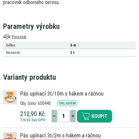
pracovník odborného servisu.
Parametry výrobku
Porovnat
Délka:
6 m
Nosnost:
3 t
Varianty produktu
Pás upínací 3t/10m s hákem a ráčnou
Obj. číslo: 650445
SKLADEM
212,90 Kč
KOUPIT
176 Kč bez DPH
Pás upínací 3t/2m s hákem a ráčnou