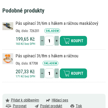
Podobné produkty
Pás upínací 3t/6m s hákem a ráčnou maskáčový
Obj. číslo: 726201
SKLADEM
199,65 Kč
KOUPIT
165 Kč bez DPH
Pás upínací 3t/8m s hákem a ráčnou
Obj. číslo: 87708
SKLADEM
207,33 Kč
KOUPIT
171 Kč bez DPH
Přidat k oblíbeným
Hlídací pes
Porovnat
Poslat produkt
Tisk