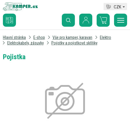
CZK
Hlavní stránka
E-shop
Vše pro kamper, karavan
Elektro
Elektrokabely, zásuvky
Pojistky a pojistkové skříňky
Pojistka