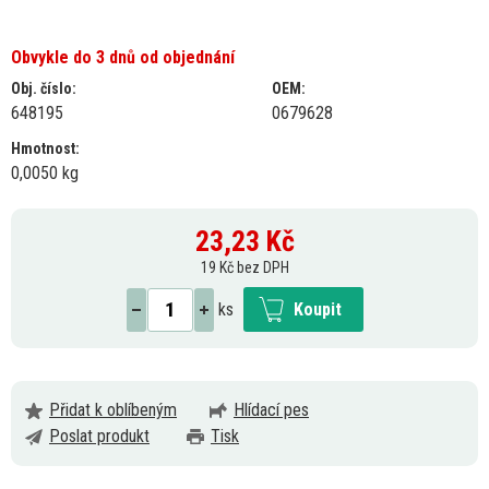
Obvykle do 3 dnů od objednání
Obj. číslo:
OEM:
648195
0679628
Hmotnost:
0,0050 kg
23,23
Kč
19 Kč bez DPH
ks
Koupit
Přidat k oblíbeným
Hlídací pes
Poslat produkt
Tisk