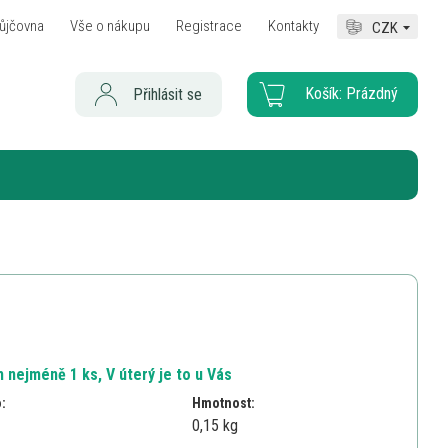
ůjčovna
Vše o nákupu
Registrace
Kontakty
CZK
Košík:
Prázdný
Přihlásit se
 nejméně 1 ks, V úterý je to u Vás
o:
Hmotnost:
0,15 kg