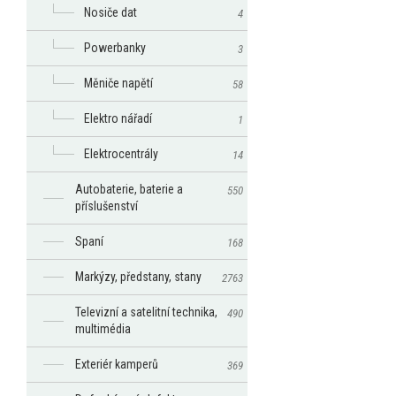
Nosiče dat
4
Powerbanky
3
Měniče napětí
58
Elektro nářadí
1
Elektrocentrály
14
Autobaterie, baterie a
550
příslušenství
Spaní
168
Markýzy, předstany, stany
2763
Televizní a satelitní technika,
490
multimédia
Exteriér kamperů
369