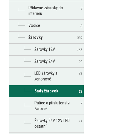
Přídavné zásuvky do
3
interiéru
Vodiče
0
Žárovky
339
Žárovky 12V
166
Žárovky 24V
92
LED žárovky a
41
xenonové
Sady žárovek
23
Patice a příslušenství
7
žárovek
Žárovky 24V 12V LED
11
ostatní