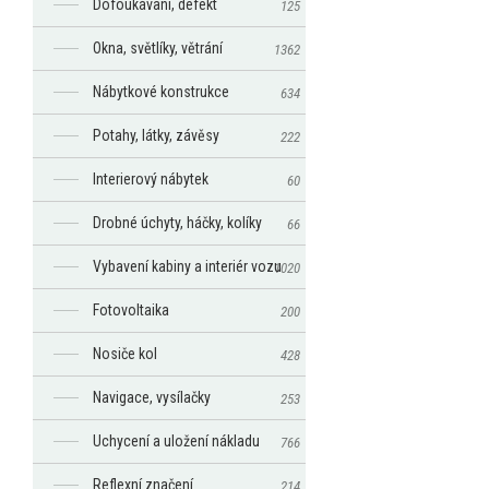
Dofoukávaní, defekt
125
Okna, světlíky, větrání
1362
Nábytkové konstrukce
634
Potahy, látky, závěsy
222
Interierový nábytek
60
Drobné úchyty, háčky, kolíky
66
Vybavení kabiny a interiér vozu
1020
Fotovoltaika
200
Nosiče kol
428
Navigace, vysílačky
253
Uchycení a uložení nákladu
766
Reflexní značení
214