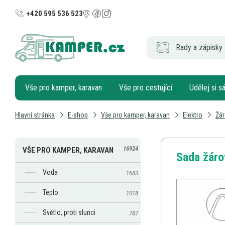
+420 595 536 523
Rady a zápisky 
Vše pro kamper, karavan
Vše pro cestující
Udělej si 
Hlavní stránka
E-shop
Vše pro kamper, karavan
Elektro
Žár
16924
VŠE PRO KAMPER, KARAVAN
Sada žár
Voda
1683
Teplo
1018
Světlo, proti slunci
787