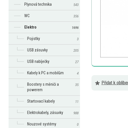
Plynová technika
543
WC
356
Elektro
1696
Pojistky
3
USB zásuvky
205
USB nabíječky
27
Kabely k PC a mobilům
4
Přidat k oblíb
Boostery s měniči a
35
powerem
Startovací kabely
11
Elektrokabely, zásuvky
988
Nouzové systémy
0