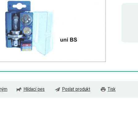
eným
Hlídací pes
Poslat produkt
Tisk