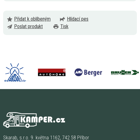
Přidat k oblíbeným
Hlídací pes
Poslat produkt
Tisk
Skarab, s.r.o. 9. května 1162, 742 58 Příbor