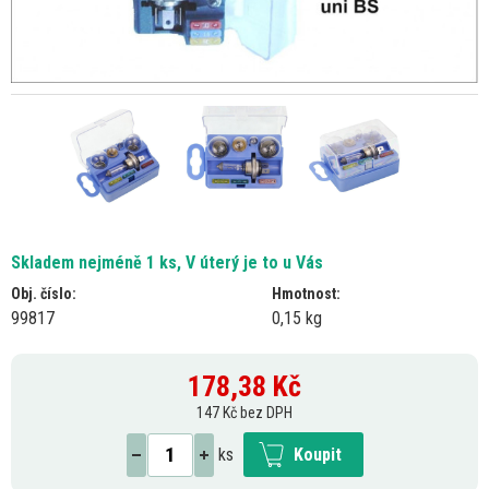
Skladem nejméně 1 ks, V úterý je to u Vás
Obj. číslo:
Hmotnost:
99817
0,15 kg
178,38
Kč
147 Kč bez DPH
ks
Koupit