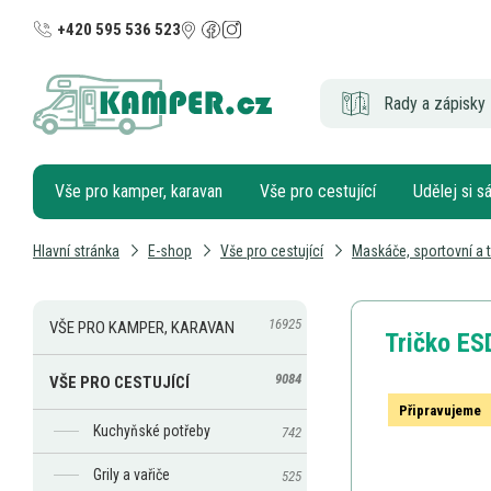
+420 595 536 523
Rady a zápisky 
Vše pro kamper, karavan
Vše pro cestující
Udělej si 
Hlavní stránka
E-shop
Vše pro cestující
Maskáče, sportovní a t
16925
VŠE PRO KAMPER, KARAVAN
Tričko ES
9084
VŠE PRO CESTUJÍCÍ
Připravujeme
Kuchyňské potřeby
742
Grily a vařiče
525