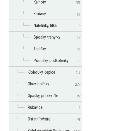
Kalhoty
101
Kraťasy
65
Nátělníky, tílka
0
Spodky, trenýrky
14
Tepláky
44
Ponožky, podkolenky
13
Klobouky, čepice
111
Obuv, holínky
277
Opasky, přezky, šle
22
Rukavice
2
Ostatní výstroj
43
Kolekce oděvů Smilodon