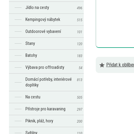
Jídlo na cesty
496
Kempingový nábytek
515
Outdoorové vybavení
101
Stany
120
Batohy
183
Přidat k oblíb
Výbava pro offroadisty
54
Domácí potřeby, interiérové
813
doplňky
Na cestu
505
Přístroje pro karavaning
297
Piknik, pláž, hory
200
Svítilny
110