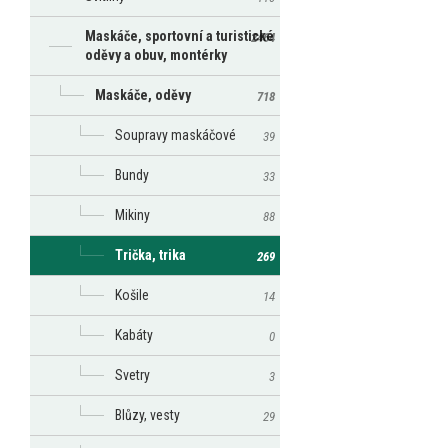
Maskáče, sportovní a turistické
2464
oděvy a obuv, montérky
Maskáče, oděvy
718
Soupravy maskáčové
39
Bundy
33
Mikiny
88
Trička, trika
269
Košile
14
Kabáty
0
Svetry
3
Blůzy, vesty
29