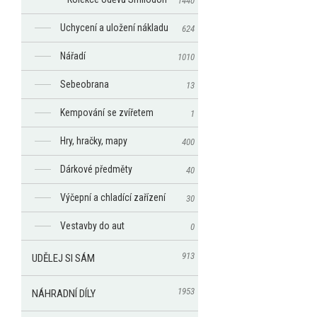
1440
Uchycení a uložení nákladu
624
Nářadí
1010
Sebeobrana
13
Kempování se zvířetem
1
Hry, hračky, mapy
400
Dárkové předměty
40
Výčepní a chladící zařízení
30
Vestavby do aut
0
913
UDĚLEJ SI SÁM
1953
NÁHRADNÍ DÍLY