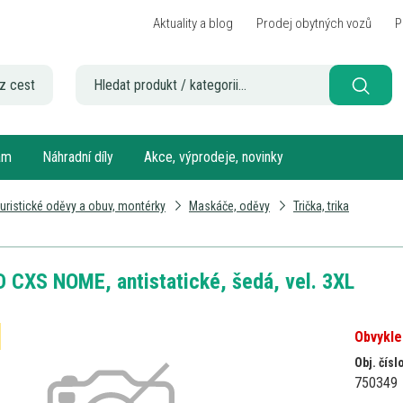
Aktuality a blog
Prodej obytných vozů
P
z cest
sám
Náhradní díly
Akce, výprodeje, novinky
uristické oděvy a obuv, montérky
Maskáče, oděvy
Trička, trika
D CXS NOME, antistatické, šedá, vel. 3XL
Obvykle
Obj. čísl
750349