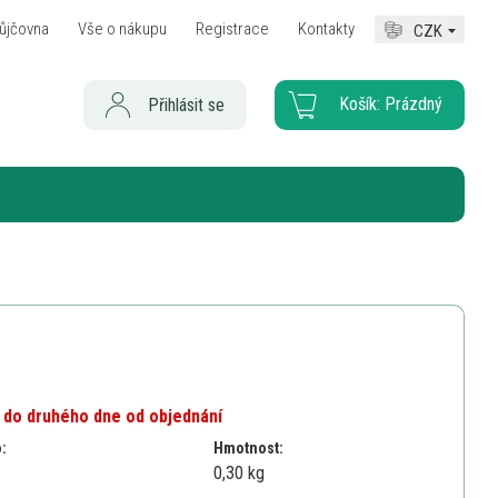
ůjčovna
Vše o nákupu
Registrace
Kontakty
CZK
Košík:
Prázdný
Přihlásit se
 do druhého dne od objednání
o:
Hmotnost:
0,30 kg