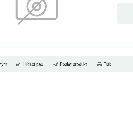
eným
Hlídací pes
Poslat produkt
Tisk