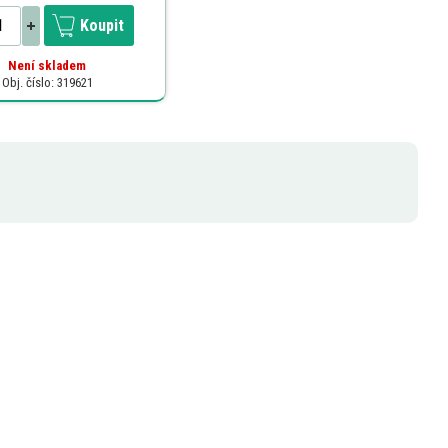
Koupit
Není skladem
Obj. číslo: 319621