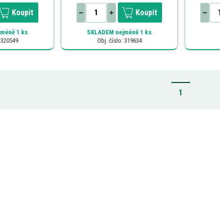
Koupit
Koupit
méně 1 ks
SKLADEM
nejméně 1 ks
: 320549
Obj. číslo: 319634
1