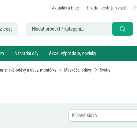
Aktuality a blog
Prodej obytných vozů
P
z cest
sám
Náhradní díly
Akce, výprodeje, novinky
uristické oděvy a obuv, montérky
Maskáče, oděvy
Svetry