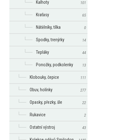
Kalhoty
101
Kraťasy
65
Nátělníky, tílka
0
Spodky, trenýrky
14
Tepláky
44
Ponožky, podkolenky
13
Klobouky, čepice
111
Obuv, holínky
277
Opasky, přezky, šle
22
Rukavice
2
Ostatní výstroj
43
Kolekce oděvů Smilodon