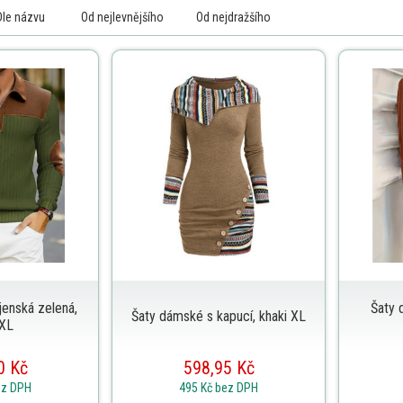
Dle názvu
Od nejlevnějšího
Od nejdražšího
jenská zelená,
Šaty 
Šaty dámské s kapucí, khaki XL
XXL
0 Kč
598,95 Kč
ez DPH
495 Kč
bez DPH