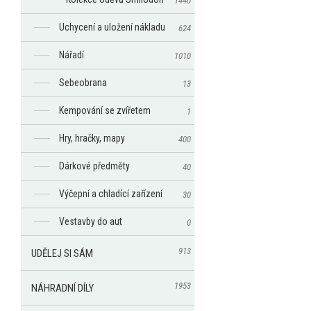
1440
Uchycení a uložení nákladu
624
Nářadí
1010
Sebeobrana
13
Kempování se zvířetem
1
Hry, hračky, mapy
400
Dárkové předměty
40
Výčepní a chladící zařízení
30
Vestavby do aut
0
913
UDĚLEJ SI SÁM
1953
NÁHRADNÍ DÍLY