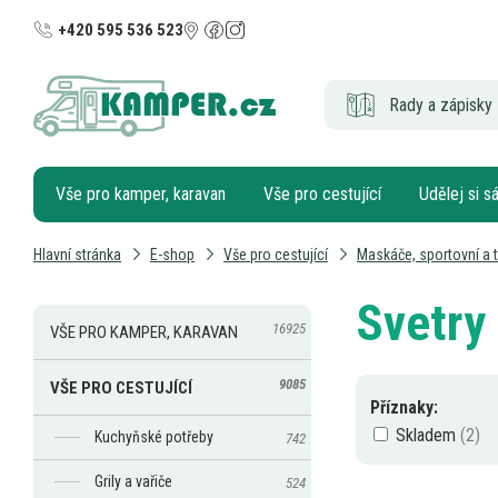
+420 595 536 523
Rady a zápisky 
Vše pro kamper, karavan
Vše pro cestující
Udělej si 
Hlavní stránka
E-shop
Vše pro cestující
Maskáče, sportovní a t
Svetry
16925
VŠE PRO KAMPER, KARAVAN
9085
VŠE PRO CESTUJÍCÍ
Příznaky:
Skladem
Kuchyňské potřeby
742
Grily a vařiče
524