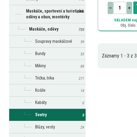
Maskáče, sportovní a turistické
2466
oděvy a obuv, montérky
SKLADEM
nej
Obj. číslo
Maskáče, oděvy
720
Soupravy maskáčové
39
Bundy
33
Záznamy 1 - 3 z 3
Mikiny
88
Trička, trika
271
Košile
14
Kabáty
0
Svetry
3
Blůzy, vesty
29