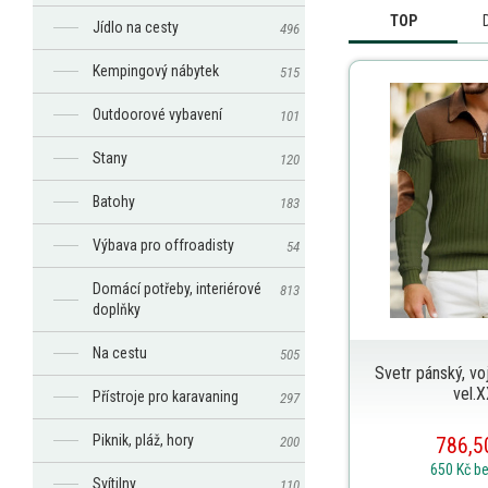
TOP
Jídlo na cesty
496
Kempingový nábytek
515
Outdoorové vybavení
101
Stany
120
Batohy
183
Výbava pro offroadisty
54
Domácí potřeby, interiérové
813
doplňky
Na cestu
505
Svetr pánský, vo
vel.
Přístroje pro karavaning
297
Piknik, pláž, hory
786,5
200
650 Kč
b
Svítilny
110