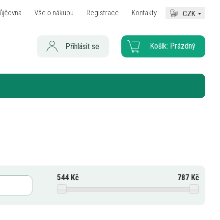
ůjčovna
Vše o nákupu
Registrace
Kontakty
CZK
Košík:
Prázdný
Přihlásit se
544
Kč
787
Kč