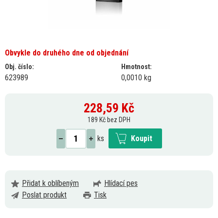
Obvykle do druhého dne od objednání
Obj. číslo:
Hmotnost:
623989
0,0010 kg
228,59
Kč
189 Kč bez DPH
ks
Koupit
Přidat k oblíbeným
Hlídací pes
Poslat produkt
Tisk