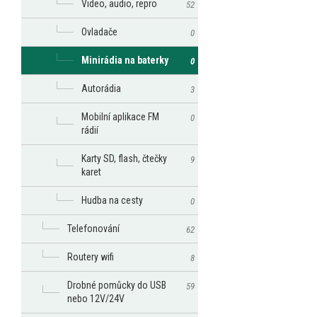
Video, audio, repro
52
Ovladače
0
Minirádia na baterky
0
Autorádia
3
Mobilní aplikace FM
0
rádií
Karty SD, flash, čtečky
9
karet
Hudba na cesty
0
Telefonování
62
Routery wifi
8
Drobné pomůcky do USB
59
nebo 12V/24V