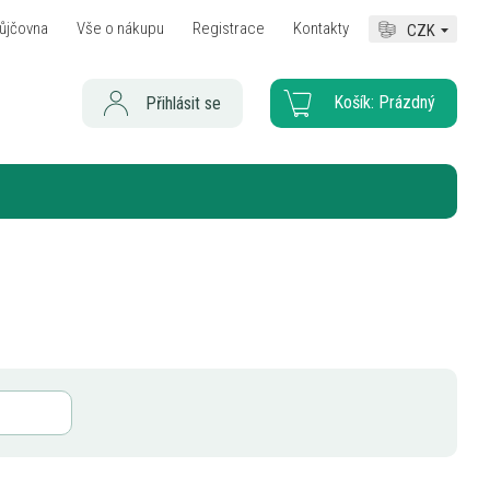
ůjčovna
Vše o nákupu
Registrace
Kontakty
CZK
Košík:
Prázdný
Přihlásit se