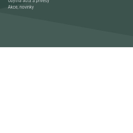
Obytná auta a přívěsy
Akce, novinky