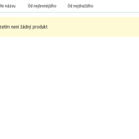
Dle názvu
Od nejlevnějšího
Od nejdražšího
zatím není žádný produkt.