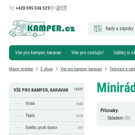
+420 595 536 523
Rady a zápisky 
Vše pro kamper, karavan
Vše pro cestující
Udělej si 
Hlavní stránka
E-shop
Vše pro kamper, karavan
Televizní a sat
Minirád
16925
VŠE PRO KAMPER, KARAVAN
Voda
1684
Příznaky:
Teplo
1018
Skladem
Světlo, proti slunci
787