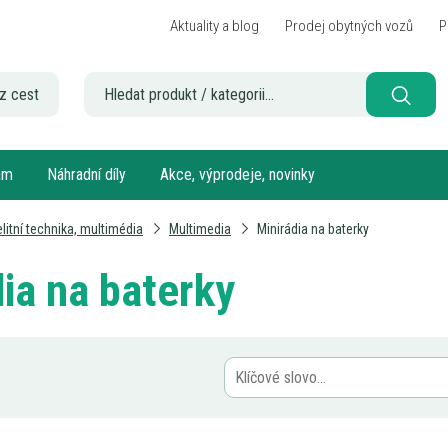
Aktuality a blog
Prodej obytných vozů
P
z cest
sám
Náhradní díly
Akce, výprodeje, novinky
elitní technika, multimédia
Multimedia
Minirádia na baterky
ia na baterky