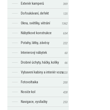
Exteriér kamperů
369
Dofoukávaní, defekt
125
Okna, světlíky, větrání
1362
Nábytkové konstrukce
634
Potahy, látky, závěsy
222
Interierový nábytek
60
Drobné úchyty, háčky, kolíky
66
Vybavení kabiny a interiér vozu
1020
Fotovoltaika
200
Nosiče kol
428
Navigace, vysílačky
253