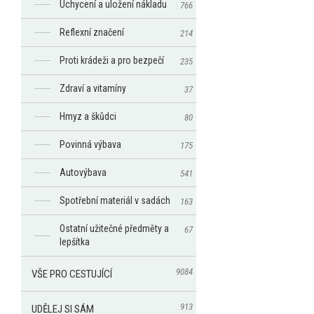
Uchycení a uložení nákladu
766
Reflexní značení
214
Proti krádeži a pro bezpečí
235
Zdraví a vitamíny
37
Hmyz a škůdci
80
Povinná výbava
175
Autovýbava
541
Spotřební materiál v sadách
163
Ostatní užitečné předměty a
67
lepšítka
9084
VŠE PRO CESTUJÍCÍ
913
UDĚLEJ SI SÁM