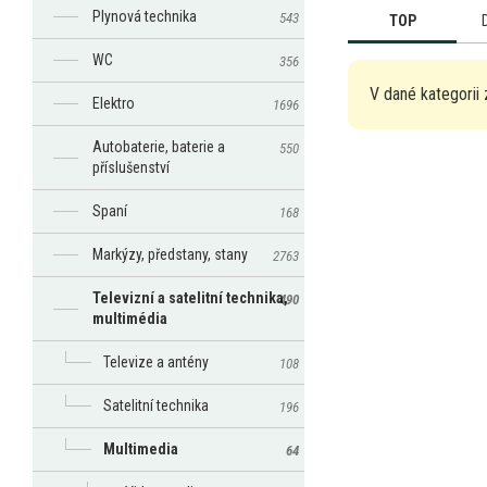
Plynová technika
543
TOP
WC
356
V dané kategorii 
Elektro
1696
Autobaterie, baterie a
550
příslušenství
Spaní
168
Markýzy, předstany, stany
2763
Televizní a satelitní technika,
490
multimédia
Televize a antény
108
Satelitní technika
196
Multimedia
64