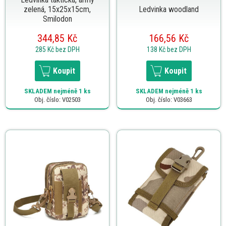
zelená, 15x25x15cm,
Ledvinka woodland
Smilodon
344,85 Kč
166,56 Kč
285 Kč
bez DPH
138 Kč
bez DPH
Koupit
Koupit
SKLADEM
nejméně 1 ks
SKLADEM
nejméně 1 ks
Obj. číslo: V02503
Obj. číslo: V03663