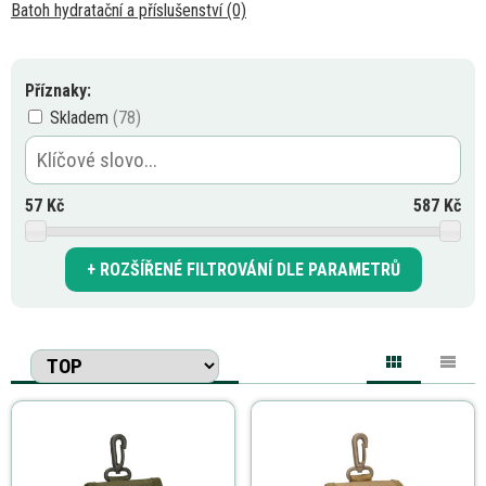
Batoh hydratační a příslušenství (0)
Příznaky:
Skladem
57
Kč
587
Kč
ROZŠÍŘENÉ FILTROVÁNÍ DLE PARAMETRŮ