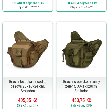
SKLADEM
nejméně 1 ks
SKLADEM
nejméně 1 ks
Obj. číslo: 320267
Obj. číslo: V03662
Brašna lovecká na sedlo,
Brašna s opaskem, army
béžová 23×16×24 cm,
zelená, 30x17x28cm,
Smilodon
Smilodon
405,35 Kč
453,75 Kč
335 Kč
bez DPH
375 Kč
bez DPH