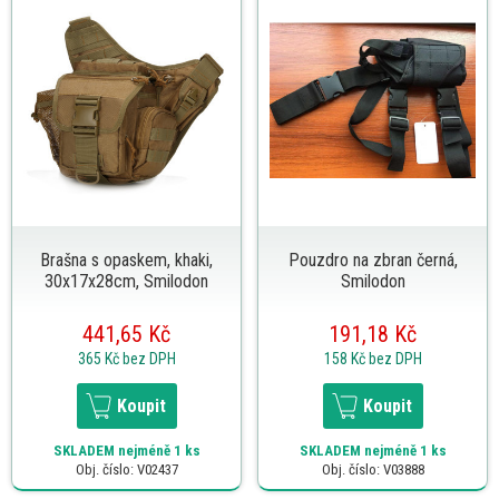
Brašna s opaskem, khaki,
Pouzdro na zbran černá,
30x17x28cm, Smilodon
Smilodon
441,65 Kč
191,18 Kč
365 Kč
bez DPH
158 Kč
bez DPH
Koupit
Koupit
SKLADEM
nejméně 1 ks
SKLADEM
nejméně 1 ks
Obj. číslo: V02437
Obj. číslo: V03888