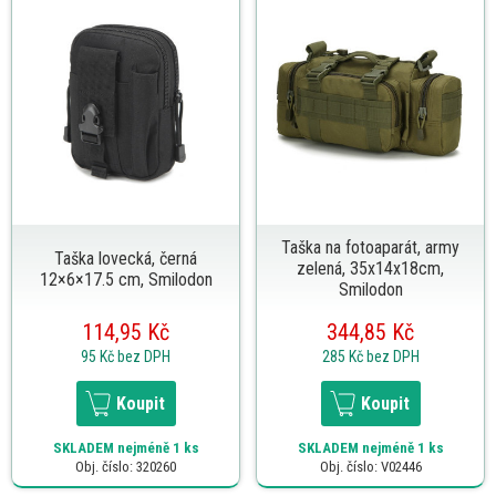
Taška na fotoaparát, army
Taška lovecká, černá
zelená, 35x14x18cm,
12×6×17.5 cm, Smilodon
Smilodon
114,95 Kč
344,85 Kč
95 Kč
bez DPH
285 Kč
bez DPH
Koupit
Koupit
SKLADEM
nejméně 1 ks
SKLADEM
nejméně 1 ks
Obj. číslo: 320260
Obj. číslo: V02446