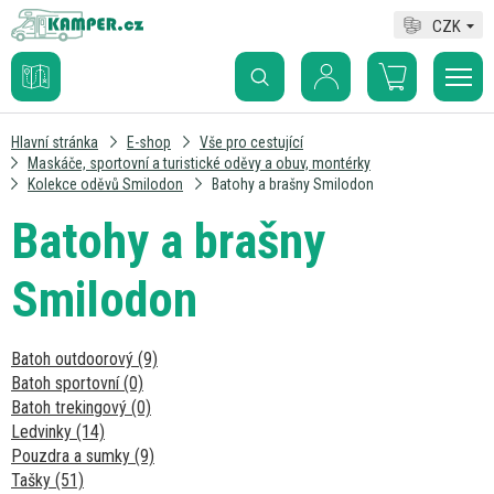
CZK
Hlavní stránka
E-shop
Vše pro cestující
Maskáče, sportovní a turistické oděvy a obuv, montérky
Kolekce oděvů Smilodon
Batohy a brašny Smilodon
Batohy a brašny
Smilodon
Batoh outdoorový (9)
Batoh sportovní (0)
Batoh trekingový (0)
Ledvinky (14)
Pouzdra a sumky (9)
Tašky (51)