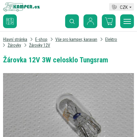
CZK
Hlavní stránka
E-shop
Vše pro kamper, karavan
Elektro
Žárovky
Žárovky 12V
Žárovka 12V 3W celosklo Tungsram