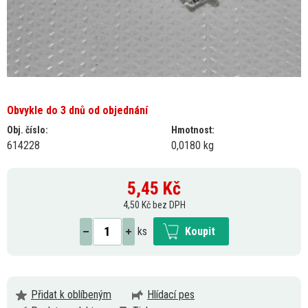
Obvykle do 3 dnů od objednání
Obj. číslo:
Hmotnost:
614228
0,0180 kg
5,45
Kč
4,50 Kč bez DPH
ks
Koupit
Přidat k oblíbeným
Hlídací pes