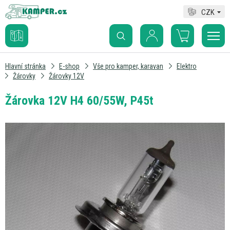
CZK
Hlavní stránka
E-shop
Vše pro kamper, karavan
Elektro
Žárovky
Žárovky 12V
Žárovka 12V H4 60/55W, P45t