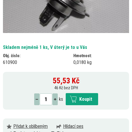
Skladem nejméně 1 ks, V úterý je to u Vás
Obj. číslo:
Hmotnost:
610900
0,0180 kg
55,53
Kč
46 Kč bez DPH
ks
Koupit
Přidat k oblíbeným
Hlídací pes