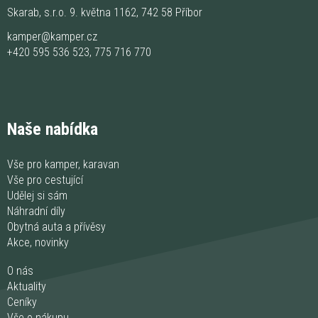
Skarab, s.r.o. 9. května 1162, 742 58 Příbor
kamper@kamper.cz
+420 595 536 523
,
775 716 770
Naše nabídka
Vše pro kamper, karavan
Vše pro cestující
Udělej si sám
Náhradní díly
Obytná auta a přívěsy
Akce, novinky
O nás
Aktuality
Ceníky
Vše o nákupu