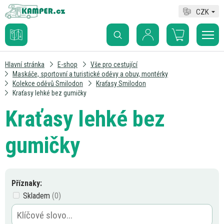
CZK
Hlavní stránka
E-shop
Vše pro cestující
Maskáče, sportovní a turistické oděvy a obuv, montérky
Kolekce oděvů Smilodon
Kraťasy Smilodon
Kraťasy lehké bez gumičky
Kraťasy lehké bez
gumičky
Příznaky:
Skladem