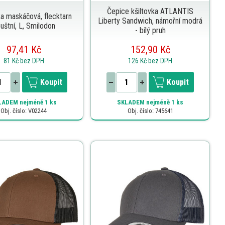
Čepice kšiltovka ATLANTIS
ka maskáčová, flecktarn
Liberty Sandwich, námořní modrá
uštní, L, Smilodon
- bílý pruh
97,41 Kč
152,90 Kč
81 Kč
bez DPH
126 Kč
bez DPH
Koupit
Koupit
LADEM
nejméně 1 ks
SKLADEM
nejméně 1 ks
Obj. číslo: V02244
Obj. číslo: 745641