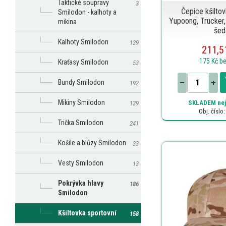
Taktické soupravy
3
Čepice kšilto
Smilodon - kalhoty a
Yupoong, Trucker, 
mikina
šed
Kalhoty Smilodon
139
211,5
175 Kč
b
Kraťasy Smilodon
53
Bundy Smilodon
192
Mikiny Smilodon
SKLADEM
nej
139
Obj. číslo
Trička Smilodon
241
Košile a blůzy Smilodon
33
Vesty Smilodon
13
Pokrývka hlavy
186
Smilodon
Kšiltovka sportovní
158