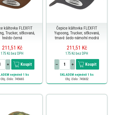
ce kšiltovka FLEXFIT
Čepice kšiltovka FLEXFIT
g, Trucker, síťkovaná,
Yupoong, Trucker, síťkovaná,
hnědo-černá
tmavě šedo-námořní modrá
211,51 Kč
211,51 Kč
175 Kč
bez DPH
175 Kč
bez DPH
Koupit
Koupit
LADEM
nejméně 1 ks
SKLADEM
nejméně 1 ks
Obj. číslo: 745665
Obj. číslo: 745652