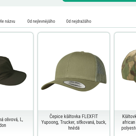
Dle názvu
Od nejlevnějšího
Od nejdražšího
Čepice kšiltovka FLEXFIT
Kšiltov
á olivová, L,
Yupoong, Trucker, síťkovaná, buck,
africa
don
hnědá
polyest