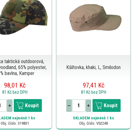
ka taktická outdoorová,
woodland, 65% polyester,
Kšiltovka, khaki, L, Smilodon
% bavlna, Kamper
98,01 Kč
97,41 Kč
81 Kč
bez DPH
81 Kč
bez DPH
Koupit
Koupit
LADEM
nejméně 1 ks
SKLADEM
nejméně 1 ks
Obj. číslo: 319831
Obj. číslo: V02248