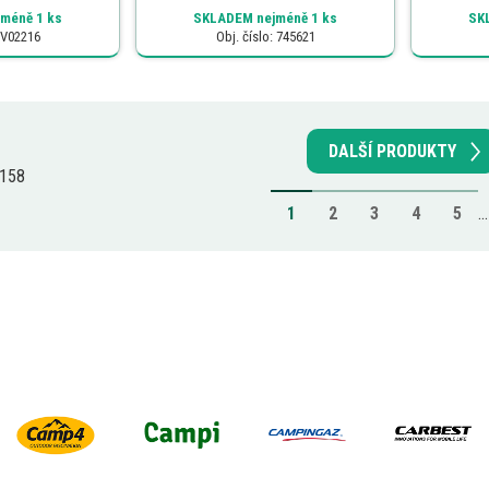
méně 1 ks
SKLADEM
nejméně 1 ks
SK
: V02216
Obj. číslo: 745621
DALŠÍ PRODUKTY
 158
1
2
3
4
5
..