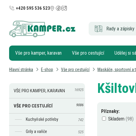
+420 595 536 523
Rady a zápisky 
Vše pro kamper, karavan
Vše pro cestující
Udělej si 
Hlavní stránka
E-shop
Vše pro cestující
Maskáče, sportovní a t
Kšilto
16925
VŠE PRO KAMPER, KARAVAN
9086
VŠE PRO CESTUJÍCÍ
Příznaky:
Skladem
Kuchyňské potřeby
742
Grily a vařiče
525