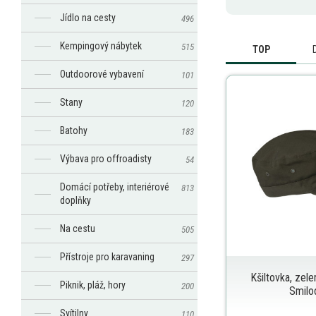
Jídlo na cesty
496
Kempingový nábytek
515
TOP
Outdoorové vybavení
101
Stany
120
Batohy
183
Výbava pro offroadisty
54
Domácí potřeby, interiérové
813
doplňky
Na cestu
505
Přístroje pro karavaning
297
Kšiltovka, zelen
Piknik, pláž, hory
200
Smilo
Svítilny
110