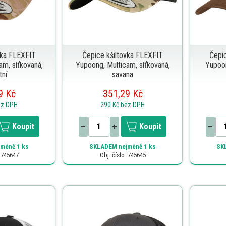
vka FLEXFIT
Čepice kšiltovka FLEXFIT
Čepi
am, síťkovaná,
Yupoong, Multicam, síťkovaná,
Yupoon
tní
savana
9 Kč
351,29 Kč
ez DPH
290 Kč
bez DPH
Koupit
Koupit
méně 1 ks
SKLADEM
nejméně 1 ks
SK
: 745647
Obj. číslo: 745645