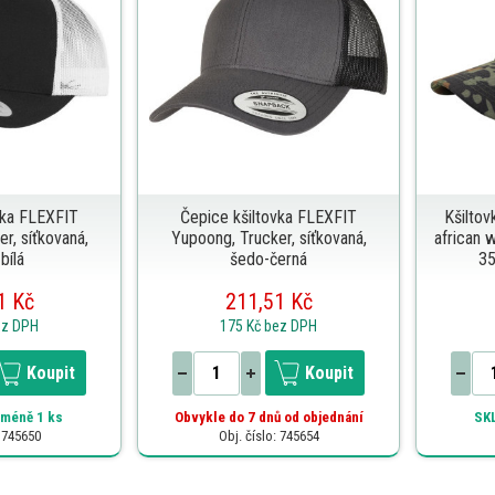
vka FLEXFIT
Čepice kšiltovka FLEXFIT
Kšiltov
r, síťkovaná,
Yupoong, Trucker, síťkovaná,
african 
bílá
šedo-černá
35
1 Kč
211,51 Kč
ez DPH
175 Kč
bez DPH
Koupit
Koupit
méně 1 ks
Obvykle do 7 dnů od objednání
SK
: 745650
Obj. číslo: 745654