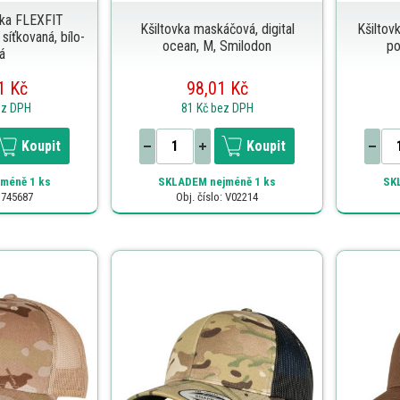
vka FLEXFIT
Kšiltovka maskáčová, digital
Kšiltov
síťkovaná, bílo-
ocean, M, Smilodon
po
á
1 Kč
98,01 Kč
ez DPH
81 Kč
bez DPH
Koupit
Koupit
méně 1 ks
SKLADEM
nejméně 1 ks
SK
: 745687
Obj. číslo: V02214