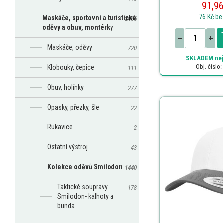
91,96
76 Kč
be
Maskáče, sportovní a turistické
2466
oděvy a obuv, montérky
Maskáče, oděvy
720
SKLADEM
nej
Obj. číslo
Klobouky, čepice
111
Obuv, holínky
277
Opasky, přezky, šle
22
Rukavice
2
Ostatní výstroj
43
Kolekce oděvů Smilodon
1440
Taktické soupravy
178
Smilodon- kalhoty a
bunda