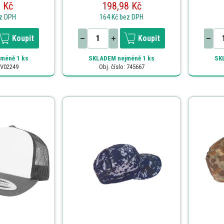
 Kč
198,98 Kč
z DPH
164 Kč
bez DPH
Koupit
Koupit
méně 1 ks
SKLADEM
nejméně 1 ks
SK
: V02249
Obj. číslo: 745667