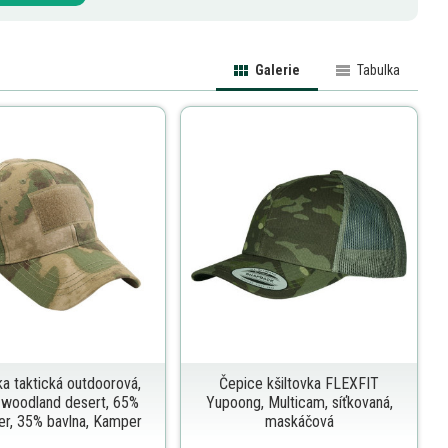
Galerie
Tabulka
ka taktická outdoorová,
Čepice kšiltovka FLEXFIT
n woodland desert, 65%
Yupoong, Multicam, síťkovaná,
er, 35% bavlna, Kamper
maskáčová