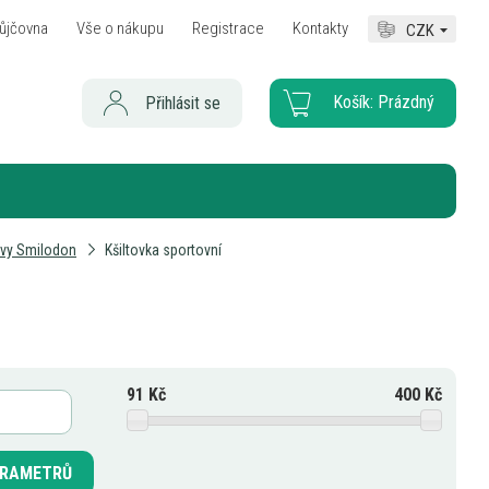
ůjčovna
Vše o nákupu
Registrace
Kontakty
CZK
Košík:
Prázdný
Přihlásit se
avy Smilodon
Kšiltovka sportovní
91
Kč
400
Kč
PARAMETRŮ