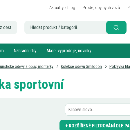
Aktuality a blog
Prodej obytných vozů
P
z cest
sám
Náhradní díly
Akce, výprodeje, novinky
uristické oděvy a obuv, montérky
Kolekce oděvů Smilodon
Pokrývka hl
vka sportovní
ROZŠÍŘENÉ FILTROVÁNÍ DLE 