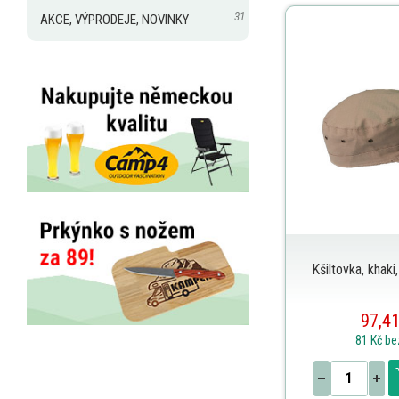
31
AKCE, VÝPRODEJE, NOVINKY
Kšiltovka, khak
97,41
81 Kč
be