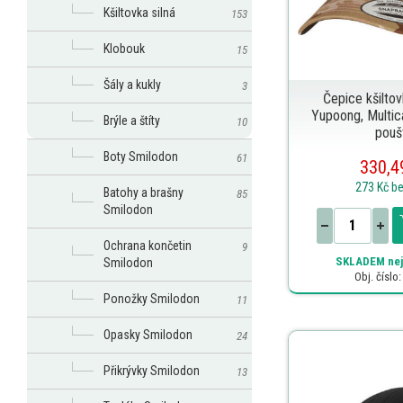
Kšiltovka silná
153
Klobouk
15
Šály a kukly
3
Čepice kšilto
Yupoong, Multic
Brýle a štíty
10
pouš
Boty Smilodon
61
330,4
273 Kč
b
Batohy a brašny
85
Smilodon
Ochrana končetin
9
SKLADEM
nej
Smilodon
Obj. číslo
Ponožky Smilodon
11
Opasky Smilodon
24
Přikrývky Smilodon
13