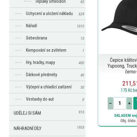
Tepláky Smilodon
60
Uchycení a uložení nákladu
624
Nářadí
1010
Sebeobrana
13
Kempování se zvířetem
1
Čepice kšilto
Hry, hračky, mapy
400
Yupoong, Trucke
černo-
Dárkové předměty
40
211,5
Výčepní a chladící zařízení
30
175 Kč
b
Vestavby do aut
0
913
UDĚLEJ SI SÁM
SKLADEM
nej
Obj. číslo
1953
NÁHRADNÍ DÍLY