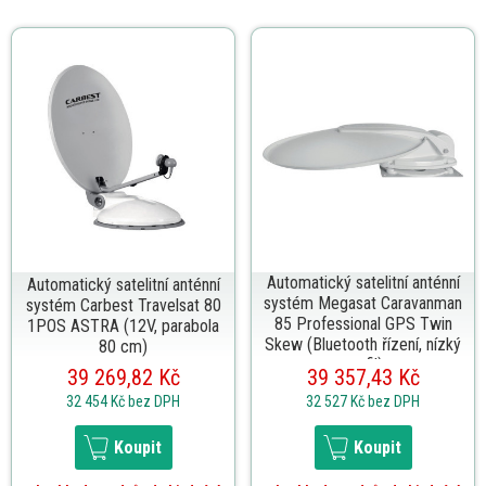
Automatický satelitní anténní
Automatický satelitní anténní
systém Megasat Caravanman
systém Carbest Travelsat 80
85 Professional GPS Twin
1POS ASTRA (12V, parabola
Skew (Bluetooth řízení, nízký
80 cm)
profil)
39 269,82 Kč
39 357,43 Kč
32 454 Kč
bez DPH
32 527 Kč
bez DPH
Koupit
Koupit