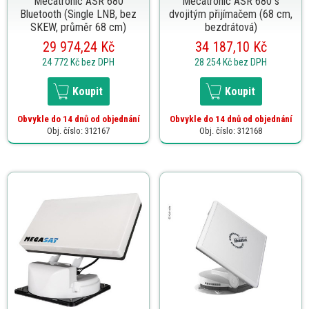
Mecatronic ASR 680
Mecatronic ASR 680 s
Bluetooth (Single LNB, bez
dvojitým přijímačem (68 cm,
SKEW, průměr 68 cm)
bezdrátová)
29 974,24 Kč
34 187,10 Kč
24 772 Kč
bez DPH
28 254 Kč
bez DPH
Koupit
Koupit
Obvykle do 14 dnů od objednání
Obvykle do 14 dnů od objednání
Obj. číslo: 312167
Obj. číslo: 312168