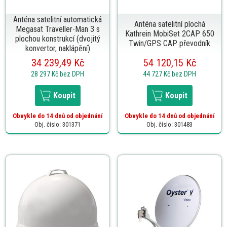
Anténa satelitní automatická
Anténa satelitní plochá
Megasat Traveller-Man 3 s
Kathrein MobiSet 2CAP 650
plochou konstrukcí (dvojitý
Twin/GPS CAP převodník
konvertor, naklápění)
34 239,49 Kč
54 120,15 Kč
28 297 Kč
bez DPH
44 727 Kč
bez DPH
Koupit
Koupit
Obvykle do 14 dnů od objednání
Obvykle do 14 dnů od objednání
Obj. číslo: 301371
Obj. číslo: 301483