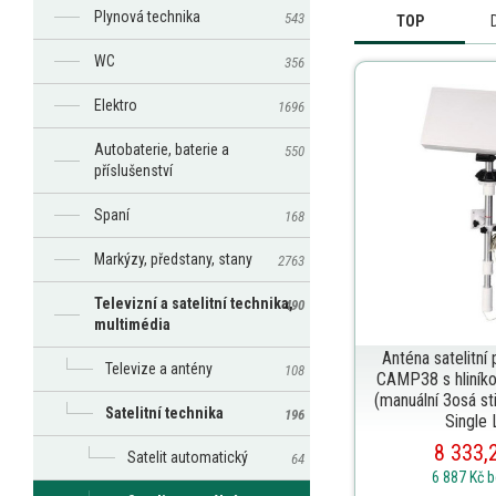
Plynová technika
543
TOP
WC
356
Elektro
1696
Autobaterie, baterie a
550
příslušenství
Spaní
168
Markýzy, předstany, stany
2763
Televizní a satelitní technika,
490
multimédia
Anténa satelitní
Televize a antény
108
CAMP38 s hliník
(manuální 3osá s
Satelitní technika
196
Single
8 333,
Satelit automatický
64
6 887 Kč
b