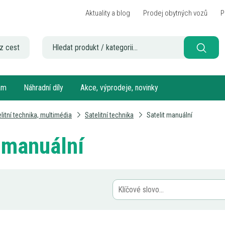
Aktuality a blog
Prodej obytných vozů
P
z cest
sám
Náhradní díly
Akce, výprodeje, novinky
elitní technika, multimédia
Satelitní technika
Satelit manuální
t manuální