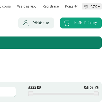
ůjčovna
Vše o nákupu
Registrace
Kontakty
CZK
Košík:
Prázdný
Přihlásit se
8333
Kč
54121
Kč