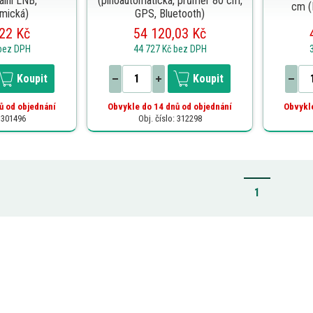
ální LNB,
(plnoautomatická, průměr 80 cm,
cm (B
mická)
GPS, Bluetooth)
22 Kč
54 120,03 Kč
bez DPH
44 727 Kč
bez DPH
Koupit
Koupit
ů od objednání
Obvykle do 14 dnů od objednání
Obvykle
: 301496
Obj. číslo: 312298
1