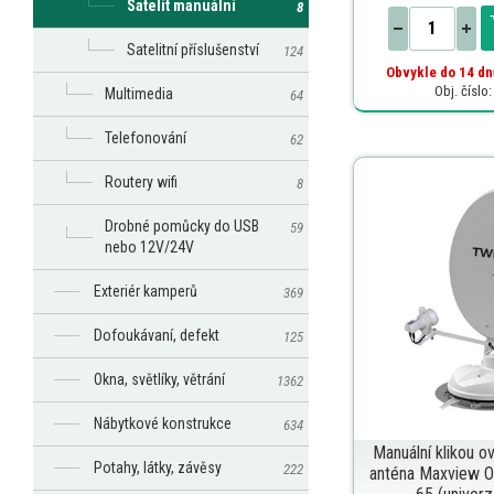
Satelit manuální
8
Satelitní příslušenství
124
Obvykle do 14 dn
Obj. číslo
Multimedia
64
Telefonování
62
Routery wifi
8
Drobné pomůcky do USB
59
nebo 12V/24V
Exteriér kamperů
369
Dofoukávaní, defekt
125
Okna, světlíky, větrání
1362
Nábytkové konstrukce
634
Manuální klikou ov
Potahy, látky, závěsy
222
anténa Maxview O