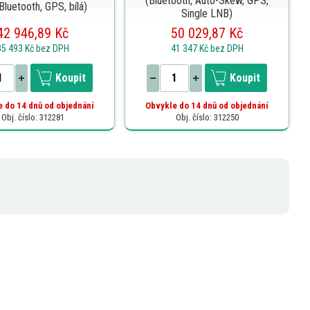
(Bluetooth, Auto-Skew, GPS,
luetooth, GPS, bílá)
Single LNB)
42 946,89 Kč
50 029,87 Kč
35 493 Kč
bez DPH
41 347 Kč
bez DPH
Koupit
Koupit
 do 14 dnů od objednání
Obvykle do 14 dnů od objednání
Obj. číslo: 312281
Obj. číslo: 312250